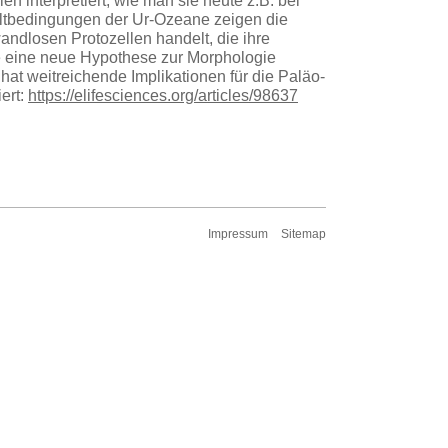
en interpretiert, wie man sie heute z.B. bei
ltbedingungen der Ur-Ozeane zeigen die
andlosen Protozellen handelt, die ihre
sie eine neue Hypothese zur Morphologie
 hat weitreichende Implikationen für die Paläo-
ert:
https://elifesciences.org/articles/98637
Impressum
Sitemap