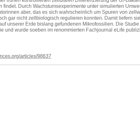
er frühen kontrollierten zellulären Differenzierung der Ur-Bakteri
n findet. Durch Wachstumsexperimente unter simulierten Umwe
torinnen aber, das es sich wahrscheinlich um Spuren von zellw
ch gar nicht zellbiologisch regulieren konnten. Damit liefern 
 auf unserer Erde bislang gefundenen Mikrofossilien. Die Studie
e und wurde soeben im renommierten Fachjournal eLife publizi
iences.org/articles/98637