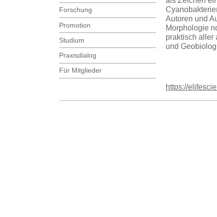
als Zeichen ein
Cyanobakterie
Forschung
Autoren und Au
Promotion
Morphologie no
praktisch aller
Studium
und Geobiologi
Praxisdialog
Für Mitglieder
https://elifesc