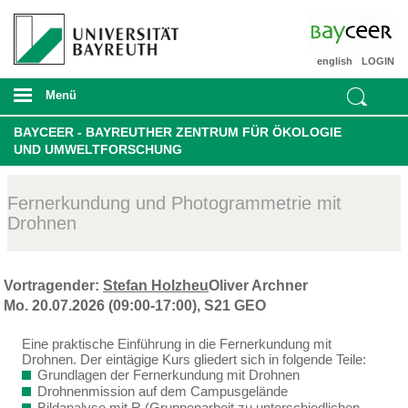
english
LOGIN
Menü
BAYCEER - BAYREUTHER ZENTRUM FÜR ÖKOLOGIE
UND UMWELTFORSCHUNG
Fernerkundung und Photogrammetrie mit
Drohnen
Vortragender:
Stefan Holzheu
Oliver Archner
Mo. 20.07.2026 (09:00-17:00), S21 GEO
Eine praktische Einführung in die Fernerkundung mit
Drohnen. Der eintägige Kurs gliedert sich in folgende Teile:
Grundlagen der Fernerkundung mit Drohnen
Drohnenmission auf dem Campusgelände
Bildanalyse mit R (Gruppenarbeit zu unterschiedlichen