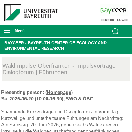
deutsch
LOGIN
Menü
BAYCEER - BAYREUTH CENTER OF ECOLOGY AND
ENVIRONMENTAL RESEARCH
WaldImpulse Oberfranken - Impulsvorträge |
Dialogforum | Führungen
Presenting person: (
Homepage
)
Sa. 2026-06-20 (10:00-16:30), SWO & ÖBG
Spannende Kurzvorträge und Dialogforum am Vormittag,
kurzweilige und unterhaltsame Führungen am Nachmittag:
Am Samstag, 20. Juni 2026, geben sechs Waldexperten
Impulse für die Waldbewirtschaftung der oberfränkischen