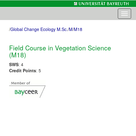
Toggl
naviga
/
Global Change Ecology M.Sc.
/
M
/
M18
Field Course in Vegetation Science
(M18)
SWS
: 4
Credit Points
: 5