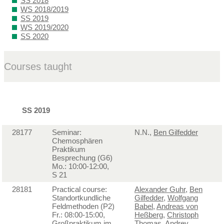
SS 2018
WS 2018/2019
SS 2019
WS 2019/2020
SS 2020
Courses taught
SS 2019
28177
Seminar:
N.N.,
Ben Gilfedder
Chemosphären
Praktikum
Besprechung (G6)
Mo.: 10:00-12:00,
S 21
28181
Practical course:
Alexander Guhr
,
Ben
Standortkundliche
Gilfedder
,
Wolfgang
Feldmethoden (P2)
Babel
,
Andreas von
Fr.: 08:00-15:00,
Heßberg
,
Christoph
Großpraktikum im
Thomas
,
Andrey