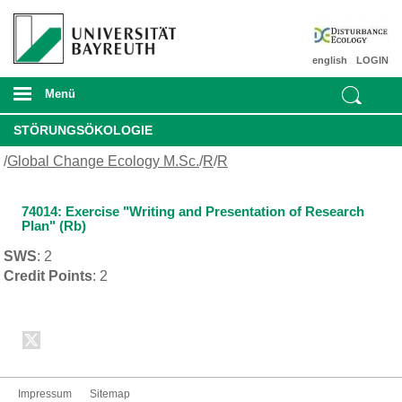
english
LOGIN
Menü
STÖRUNGSÖKOLOGIE
/
Global Change Ecology M.Sc.
/
R
/
R
74014: Exercise "Writing and Presentation of Research
Plan" (Rb)
SWS
: 2
Credit Points
: 2
Impressum
Sitemap