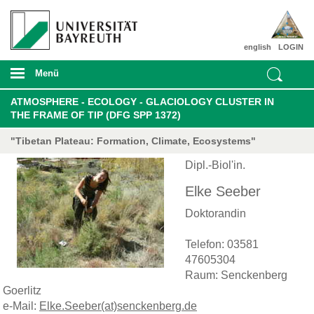
english
LOGIN
Menü
ATMOSPHERE - ECOLOGY - GLACIOLOGY CLUSTER IN
THE FRAME OF TIP (DFG SPP 1372)
"Tibetan Plateau: Formation, Climate, Ecosystems"
Dipl.-Biol'in.
Elke Seeber
Doktorandin
Telefon: 03581
47605304
Raum: Senckenberg
Goerlitz
e-Mail:
Elke.Seeber(at)senckenberg.de