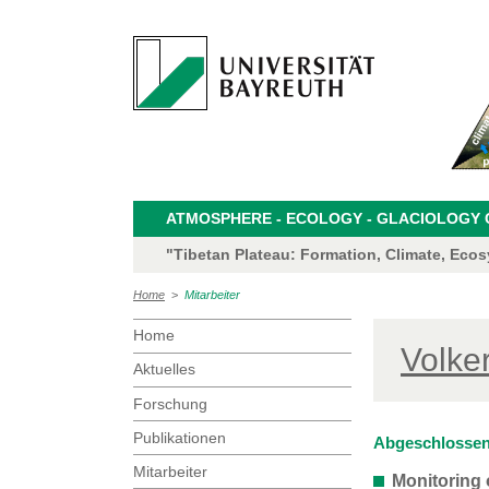
ATMOSPHERE - ECOLOGY - GLACIOLOGY CL
"Tibetan Plateau: Formation, Climate, Eco
Home
>
Mitarbeiter
Home
Volke
Aktuelles
Forschung
Publikationen
Abgeschlossen
Mitarbeiter
Monitoring 