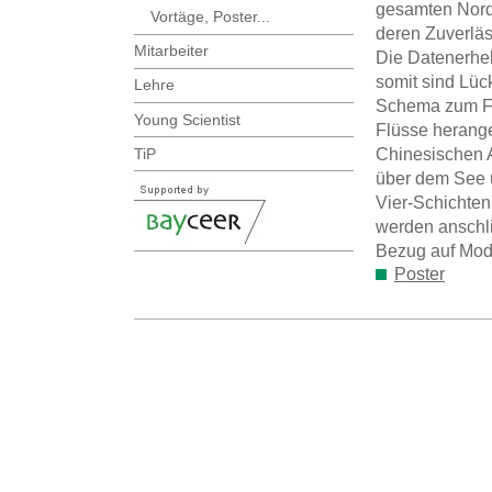
gesamten Nordh
Vortäge, Poster...
deren Zuverläs
Mitarbeiter
Die Datenerheb
somit sind Lück
Lehre
Schema zum Fü
Young Scientist
Flüsse herang
Chinesischen 
TiP
über dem See u
Vier-Schichte
werden anschli
Bezug auf Mode
Poster