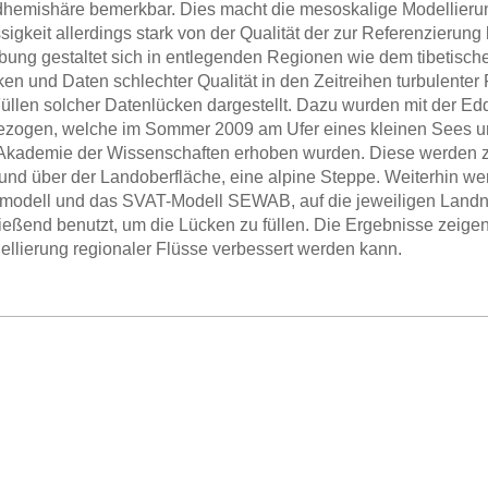
emishäre bemerkbar. Dies macht die mesoskalige Modellierung
sigkeit allerdings stark von der Qualität der zur Referenzie
ung gestaltet sich in entlegenden Regionen wie dem tibetisch
en und Daten schlechter Qualität in den Zeitreihen turbulenter F
llen solcher Datenlücken dargestellt. Dazu wurden mit der E
ezogen, welche im Sommer 2009 am Ufer eines kleinen Sees un
Akademie der Wissenschaften erhoben wurden. Diese werden zu
nd über der Landoberfläche, eine alpine Steppe. Weiterhin w
nmodell und das SVAT-Modell SEWAB, auf die jeweiligen Landn
eßend benutzt, um die Lücken zu füllen. Die Ergebnisse zeigen
llierung regionaler Flüsse verbessert werden kann.