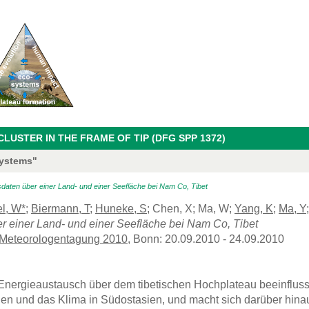
USTER IN THE FRAME OF TIP (DFG SPP 1372)
systems"
sdaten über einer Land- und einer Seefläche bei Nam Co, Tibet
l, W*
;
Biermann, T
;
Huneke, S
; Chen, X; Ma, W;
Yang, K
;
Ma, Y
r einer Land- und einer Seefläche bei Nam Co, Tibet
eteorologentagung 2010
, Bonn: 20.09.2010 - 24.09.2010
 Energieaustausch über dem tibetischen Hochplateau beeinflus
n und das Klima in Südostasien, und macht sich darüber hinau