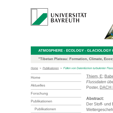
ATMOSPHERE - ECOLOGY - GLACIOLOGY CL
"Tibetan Plateau: Formation, Climate, Eco
Home
>
Publikationen
>
Füllen von Datenlücken turbulenter Flus
Thiem, E
;
Babe
Home
Flussdaten übe
Aktuelles
Poster,
DACH M
Forschung
Abstract:
Publikationen
Der Stoff- und
Publikationen
Wettergeschehe