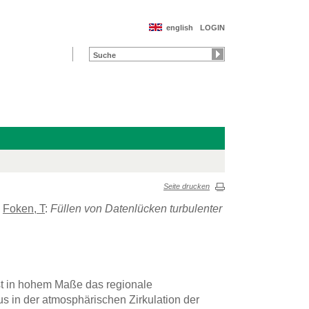
english
LOGIN
Seite drucken
;
Foken, T
:
Füllen von Datenlücken turbulenter
st in hohem Maße das regionale
s in der atmosphärischen Zirkulation der