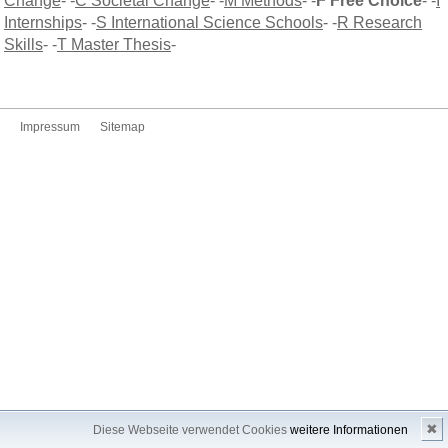
Change
- -
C Societal Change
- -
M Methods
- -
F Free Choice
- -
I
Internships
- -
S International Science Schools
- -
R Research
Skills
- -
T Master Thesis
-
Impressum
Sitemap
✖
Diese Webseite verwendet Cookies
weitere Informationen