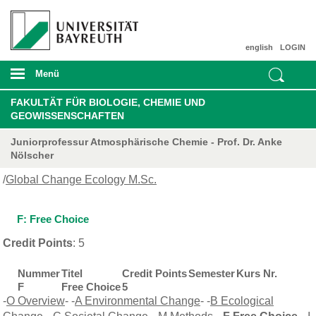
english
LOGIN
Menü
FAKULTÄT FÜR BIOLOGIE, CHEMIE UND
GEOWISSENSCHAFTEN
Juniorprofessur Atmosphärische Chemie - Prof. Dr. Anke
Nölscher
/
Global Change Ecology M.Sc.
F: Free Choice
Credit Points
: 5
Nummer
Titel
Credit Points
Semester
Kurs Nr.
F
Free Choice
5
-
O Overview
- -
A Environmental Change
- -
B Ecological