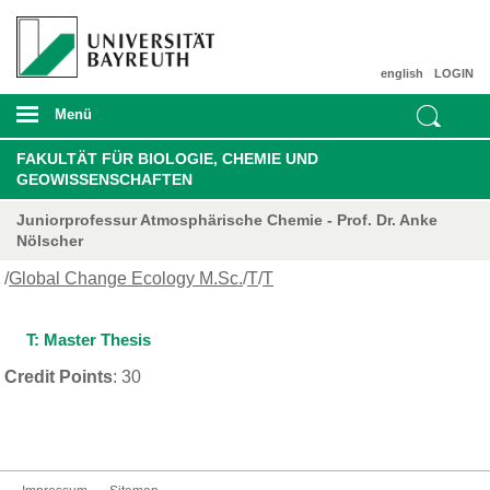
english
LOGIN
Menü
FAKULTÄT FÜR BIOLOGIE, CHEMIE UND
GEOWISSENSCHAFTEN
Juniorprofessur Atmosphärische Chemie - Prof. Dr. Anke
Nölscher
/
Global Change Ecology M.Sc.
/
T
/
T
T: Master Thesis
Credit Points
: 30