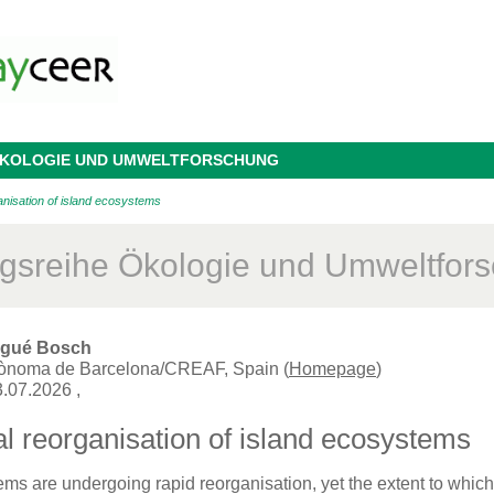
 ÖKOLOGIE UND UMWELTFORSCHUNG
anisation of island ecosystems
agsreihe Ökologie und Umweltfor
ogué Bosch
utònoma de Barcelona/CREAF, Spain (
Homepage
)
3.07.2026
,
l reorganisation of island ecosystems
ems are undergoing rapid reorganisation, yet the extent to which