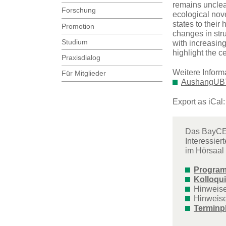
remains unclear
Forschung
ecological nov
states to their
Promotion
changes in str
Studium
with increasin
highlight the c
Praxisdialog
Weitere Inform
Für Mitglieder
AushangUBT
Export as iCal
Das BayCEER
Interessier
im Hörsaal 
Progra
Kolloqu
Hinweis
Hinweis
Terminp