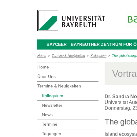
BAYCEER - BAYREUTHER ZENTRUM FÜR
Home
>
Termine & Neuigkeiten
>
Kolloquium
>
The global reorg
Home
Vortr
Über Uns
Termine & Neuigkeiten
Kolloquium
Dr. Sandra N
Universitat A
Newsletter
Donnerstag, 2
News
The globa
Termine
Tagungen
Island ecosyst