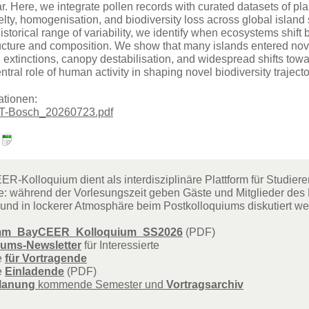
. Here, we integrate pollen records with curated datasets of plan
elty, homogenisation, and biodiversity loss across global isla
 historical range of variability, we identify when ecosystems sh
ucture and composition. We show that many islands entered nove
g extinctions, canopy destabilisation, and widespread shifts t
entral role of human activity in shaping novel biodiversity trajec
ationen:
-Bosch_20260723.pdf
:
-Kolloquium dient als interdisziplinäre Plattform für Studier
te: während der Vorlesungszeit geben Gäste und Mitglieder des
und in lockerer Atmosphäre beim Postkolloquiums diskutiert we
mm_BayCEER_Kolloquium_SS2026
(PDF)
iums-Newsletter
für Interessierte
e
für Vortragende
e
Einladende
(PDF)
lanung
kommende Semester und
Vortragsarchiv