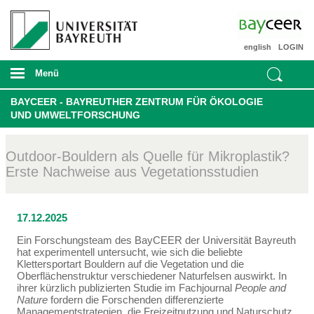
english
LOGIN
Menü
BAYCEER - BAYREUTHER ZENTRUM FÜR ÖKOLOGIE
UND UMWELTFORSCHUNG
Outdoor-Bouldern als Quelle für Mikroplastik?
Erste Nachweise aus Vegetationsstudien
17.12.2025
Ein Forschungsteam des BayCEER der Universität Bayreuth
hat experimentell untersucht, wie sich die beliebte
Klettersportart Bouldern auf die Vegetation und die
Oberflächenstruktur verschiedener Naturfelsen auswirkt. In
ihrer kürzlich publizierten Studie im Fachjournal
People and
Nature
fordern die Forschenden differenzierte
Managementstrategien, die Freizeitnutzung und Naturschutz