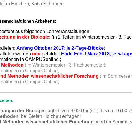
tefan Holzheu
,
Katja Schnürer
senschaftlichen Arbeitens:
esteht aus folgenden Lehrveranstaltungen:
eitung in der Biologie
: (in 2 Teilen im Wintersemester - 3. F
rallelen:
Anfang Oktober 2017; je 2-Tage-Blöcke
)
arallelen werden
neu
gebildet:
Ende Feb. / März 2018; je 5-Tag
ormationen in CAMPUSonline ;
he Methoden
(im Wintersemester - 3. Fachsemester);
rmationen in Campus Online;
 und Methoden wissenschaftlicher Forschung
(im Sommerseme
rmationen in Campus Online;
zeiten:
tung in der Biologie
: täglich von 9:00 Uhr (s.t.) bis ca. 16:00 
Methoden
: bei Stefan Holzheu erfragen;
d Methoden wissenschaftlicher Forschung
: wird im Sommer