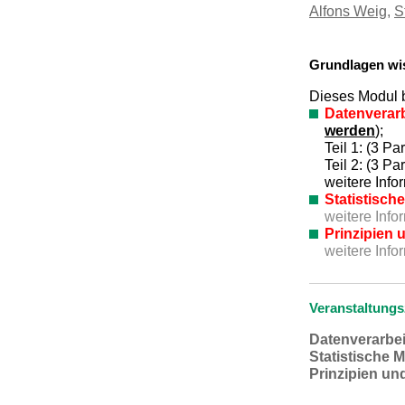
Alfons Weig
,
S
Grundlagen wis
Dieses Modul b
Datenverarb
werden
);
Teil 1: (3 Pa
Teil 2: (3 P
weitere Inf
Statistisc
weitere Info
Prinzipien
weitere Info
Veranstaltungs
Datenverarbei
Statistische 
Prinzipien un