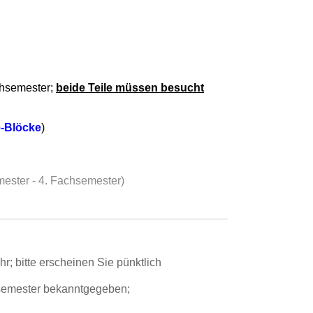
achsemester;
beide Teile müssen besucht
e-Blöcke
)
ster - 4. Fachsemester)
Uhr; bitte erscheinen Sie pünktlich
semester bekanntgegeben;