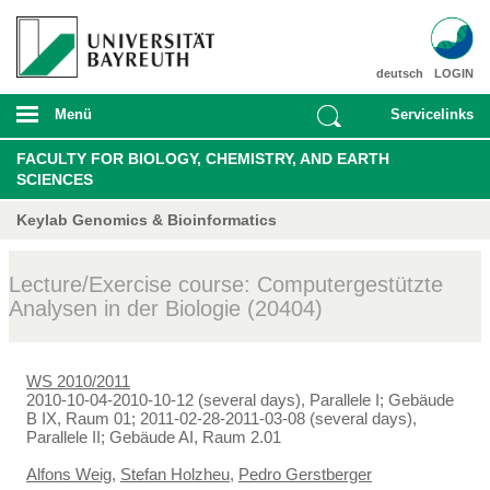
deutsch
LOGIN
Menü
Servicelinks
FACULTY FOR BIOLOGY, CHEMISTRY, AND EARTH
SCIENCES
Keylab Genomics & Bioinformatics
Lecture/Exercise course: Computergestützte
Analysen in der Biologie (20404)
WS 2010/2011
2010-10-04-2010-10-12 (several days), Parallele I; Gebäude
B IX, Raum 01; 2011-02-28-2011-03-08 (several days),
Parallele II; Gebäude AI, Raum 2.01
Alfons Weig
,
Stefan Holzheu
,
Pedro Gerstberger