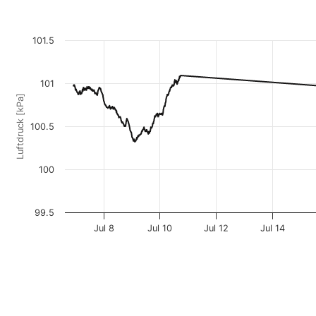
101.5
101
Luftdruck [kPa]
100.5
100
99.5
Jul 8
Jul 10
Jul 12
Jul 14