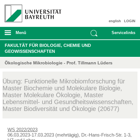
english
LOGIN
Menü
Servicelinks
FAKULTÄT FÜR BIOLOGIE, CHEMIE UND
GEOWISSENSCHAFTEN
Ökologische Mikrobiologie - Prof. Tillmann Lüders
Übung: Funktionelle Mikrobiomforschung für
Master Biochemie und Molekulare Biologie,
Master Molekulare Ökologie, Master
Lebensmittel- und Gesundheitswissenschaften,
Master Biodiversität und Ökologie (20677)
WS 2022/2023
06.03.2023-17.03.2023 (mehrtägig), Dr.-Hans-Frisch-Str. 1-3,