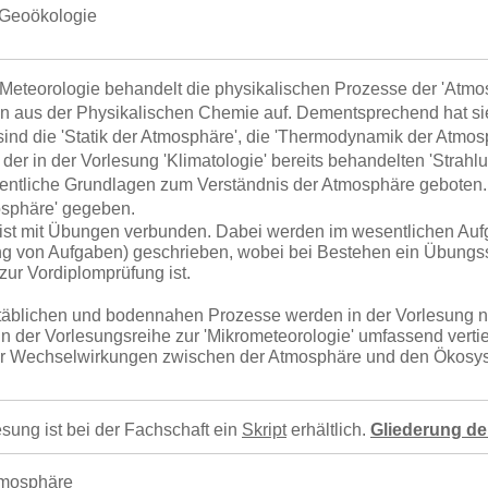
Geoökologie
Meteorologie behandelt die physikalischen Prozesse der 'Atmo
n aus der Physikalischen Chemie auf. Dementsprechend hat sie
 sind die 'Statik der Atmosphäre', die 'Thermodynamik der Atmo
er in der Vorlesung 'Klimatologie' bereits behandelten 'Strahl
ntliche Grundlagen zum Verständnis der Atmosphäre geboten. 
osphäre' gegeben.
ist mit Übungen verbunden. Dabei werden im wesentlichen Auf
ng von Aufgaben) geschrieben, wobei bei Bestehen ein Übungs
zur Vordiplomprüfung ist.
äblichen und bodennahen Prozesse werden in der Vorlesung nu
n der Vorlesungsreihe zur 'Mikrometeorologie' umfassend verti
er Wechselwirkungen zwischen der Atmosphäre und den Ökosys
esung ist bei der Fachschaft ein
Skript
erhältlich.
Gliederung de
Atmosphäre