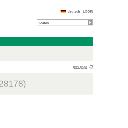
deutsch
LOGIN
print page
(28178)