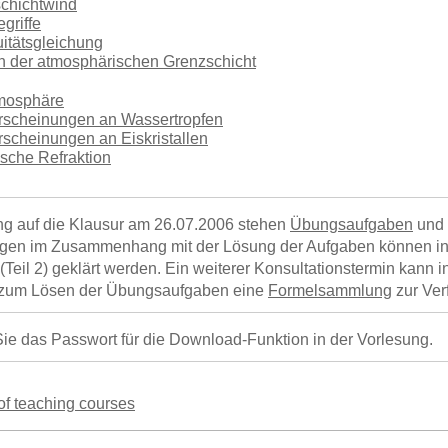
schichtwind
griffe
uitätsgleichung
n der atmosphärischen Grenzschicht
tmosphäre
Erscheinungen an Wassertropfen
rscheinungen an Eiskristallen
sche Refraktion
ng auf die Klausur am 26.07.2006 stehen
Übungsaufgaben
und
gen im Zusammenhang mit der Lösung der Aufgaben können in d
Teil 2) geklärt werden. Ein weiterer Konsultationstermin kann i
t zum Lösen der Übungsaufgaben eine
Formelsammlung
zur Ver
 Sie das Passwort für die Download-Funktion in der Vorlesung.
 of teaching courses