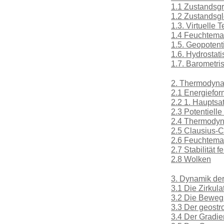
1.1 Zustandsg
1.2 Zustandsgl
1.3. Virtuelle 
1.4 Feuchtemaß
1.5. Geopotent
1.6. Hydrostat
1.7. Barometr
2. Thermodyna
2.1 Energiefor
2.2 1. Haupts
2.3 Potentiell
2.4 Thermody
2.5 Clausius-
2.6 Feuchtemaß
2.7 Stabilität f
2.8 Wolken
3. Dynamik de
3.1 Die Zirkul
3.2 Die Beweg
3.3 Der geost
3.4 Der Gradie