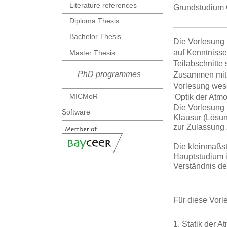
Literature references
Grundstudium 
Diploma Thesis
Bachelor Thesis
Die Vorlesung 
auf Kenntnisse
Master Thesis
Teilabschnitte
PhD programmes
Zusammen mit d
Vorlesung wese
MICMoR
'Optik der Atm
Die Vorlesung 
Software
Klausur (Lösu
zur Zulassung 
Die kleinmaßst
Hauptstudium i
Verständnis d
Für diese Vorl
1. Statik der 