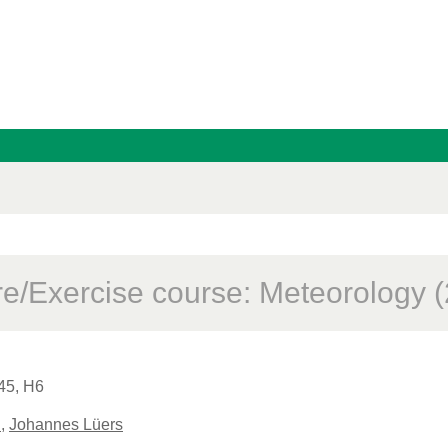
re/Exercise course: Meteorology 
45, H6
n
,
Johannes Lüers