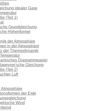
rößen
eichung idealer Gase
Temperatur
e (Teil 1)
ial
ische Grundgleichung
ische Höhenformel
mik der Atmosphäre
men in der Atmosphäre
atz der Thermodynamik
e Temperatur
namisches Diagrammpapier
Clapeyron'sche Gleichung
e (Teil 2)
euchter Luft
r Atmosphäre
ationsformen der Erde
ungsgleichung
rophische Wind
ntwind