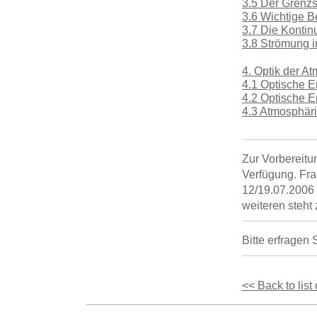
3.5 Der Grenz
3.6 Wichtige Be
3.7 Die Kontin
3.8 Strömung i
4. Optik der A
4.1 Optische 
4.2 Optische E
4.3 Atmosphäri
Zur Vorbereitu
Verfügung. Fra
12/19.07.2006 (
weiteren steh
Bitte erfragen
<< Back to list