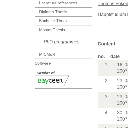
Literature references
Thomas Foke
Diploma Thesis
Hauptstudium 
Bachelor Thesis
Master Thesis
PhD programmes
Content
MICMoR
no.
date
Software
1
16. 0
2007
2
23. 0
2007
3
23. 0
2007
4
30. 0
2007