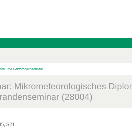
den- und Doktorandenseminar
ar: Mikrometeorologisches Dipl
randenseminar (28004)
45, S21