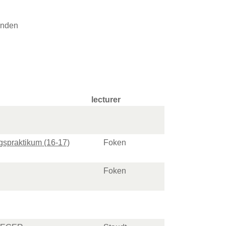
anden
lecturer
spraktikum (16-17)
Foken
Foken