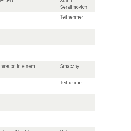
ür EGER
Staudt,
Serafimovich
Teilnehmer
ntration in einem
Smaczny
Teilnehmer