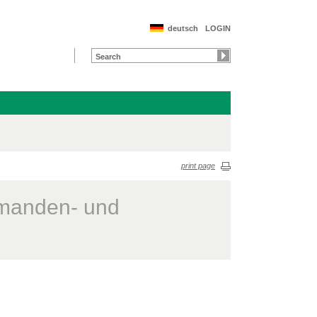
deutsch
LOGIN
print page
omanden- und