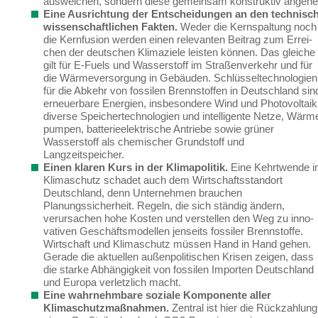
ausweichen, sondern diese gemeinsam konstruktiv angehe
Eine Ausrichtung der Entscheidungen an den technisch
wissenschaftlichen Fakten.
Weder die Kernspaltung noch
die Kernfusion werden einen relevanten Beitrag zum Errei­
chen der deutschen Klimaziele leisten können.
Das gleiche
gilt für E-Fuels und Wasserstoff im Straßenverkehr und für
die Wärmeversorgung in Gebäuden. Schlüsseltechnologien
für die Abkehr von fossilen Brennstoffen
in Deutschland sin
erneuerbare Energien, insbeson­dere Wind und Photovoltaik
diverse Speichertechnologien und intelligente Netze, Wärm
pumpen, batterieelektrische Antriebe sowie grüner
Wasserstoff als chemischer Grundstoff und
Langzeitspeicher.
Einen klaren Kurs in der Klimapolitik.
Eine Kehrtwende 
Klimaschutz schadet auch dem Wirtschaftsstandort
Deutschland, denn Unternehmen brauchen
Planungssicherheit. Regeln, die sich ständig ändern,
verursachen hohe Kosten und verstellen den Weg zu inno­
vativen Geschäftsmodellen jenseits fossiler Brennstoffe.
Wirtschaft und Klimaschutz müs­sen Hand in Hand gehen.
Gerade
die aktuellen außenpolitischen Krisen
zeigen
, dass
die starke Abhängigkeit von fossilen Importen Deutschland
und Europa
verletzlich
macht
.
Eine wahrnehmbare soziale Komponente aller
Klimaschutzmaßnahmen.
Zentral ist hier die Rückzahlung