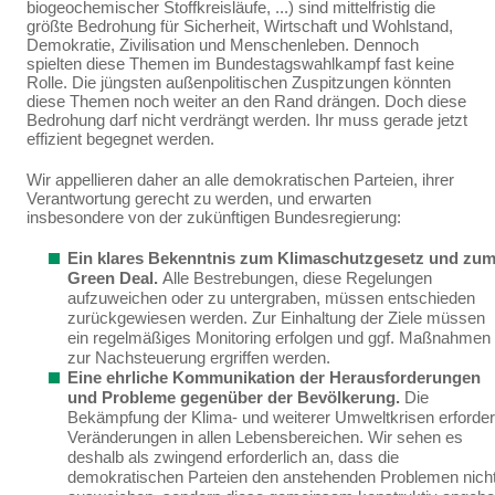
biogeochemischer Stoffkreisläu­fe, ...) sind mittelfristig die
größte Bedrohung für Sicherheit, Wirtschaft und Wohlstand,
Demokratie, Zivilisation und Menschenleben. Dennoch
spielten diese Themen im Bundestagswahlkampf fast keine
Rolle. Die jüngsten außenpolitischen Zuspitzungen könnten
diese Themen noch weiter an den Rand drängen. Doch diese
Bedrohung darf nicht verdrängt werden. Ihr muss gerade jetzt
effi­zient begegnet werden.
Wir appellieren daher an alle demokratischen Parteien, ihrer
Verantwortung gerecht zu werden, und erwarten
insbesondere von der zukünftigen Bundesregierung:
Ein klares Bekenntnis zum Klimaschutzgesetz und zu
Green Deal.
Alle Bestrebun­gen, diese Regelungen
aufzuweichen oder zu untergraben, müssen entschieden
zurückge­wiesen werden.
Zur Einhaltung der Ziele müssen
ein
regelmäßiges Monitoring erfolgen und ggf. Maßnahmen
zur Nachsteuerung ergriffen werden.
Eine ehrliche Kommunikation der Herausforderungen
und Probleme gegenüber der Bevölkerung.
Die
Bekämpfung der Klima- und weiterer Umweltkrisen erforder
Verände­rungen in allen Lebensbereichen. Wir sehen es
deshalb als zwingend erforderlich an, dass die
demokratischen
Parteien den anstehenden Problemen nich