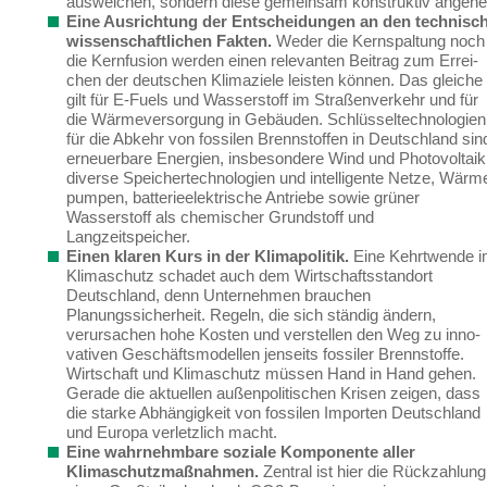
ausweichen, sondern diese gemeinsam konstruktiv angehe
Eine Ausrichtung der Entscheidungen an den technisch
wissenschaftlichen Fakten.
Weder die Kernspaltung noch
die Kernfusion werden einen relevanten Beitrag zum Errei­
chen der deutschen Klimaziele leisten können.
Das gleiche
gilt für E-Fuels und Wasserstoff im Straßenverkehr und für
die Wärmeversorgung in Gebäuden. Schlüsseltechnologien
für die Abkehr von fossilen Brennstoffen
in Deutschland sin
erneuerbare Energien, insbeson­dere Wind und Photovoltaik
diverse Speichertechnologien und intelligente Netze, Wärm
pumpen, batterieelektrische Antriebe sowie grüner
Wasserstoff als chemischer Grundstoff und
Langzeitspeicher.
Einen klaren Kurs in der Klimapolitik.
Eine Kehrtwende 
Klimaschutz schadet auch dem Wirtschaftsstandort
Deutschland, denn Unternehmen brauchen
Planungssicherheit. Regeln, die sich ständig ändern,
verursachen hohe Kosten und verstellen den Weg zu inno­
vativen Geschäftsmodellen jenseits fossiler Brennstoffe.
Wirtschaft und Klimaschutz müs­sen Hand in Hand gehen.
Gerade
die aktuellen außenpolitischen Krisen
zeigen
, dass
die starke Abhängigkeit von fossilen Importen Deutschland
und Europa
verletzlich
macht
.
Eine wahrnehmbare soziale Komponente aller
Klimaschutzmaßnahmen.
Zentral ist hier die Rückzahlung