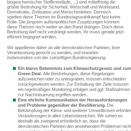
biogeochemischer Stoffkreisläu­fe, ...) sind mittelfristig die
größte Bedrohung für Sicherheit, Wirtschaft und Wohlstand,
Demokratie, Zivilisation und Menschenleben. Dennoch
spielten diese Themen im Bundestagswahlkampf fast keine
Rolle. Die jüngsten außenpolitischen Zuspitzungen könnten
diese Themen noch weiter an den Rand drängen. Doch diese
Bedrohung darf nicht verdrängt werden. Ihr muss gerade jetzt
effi­zient begegnet werden.
Wir appellieren daher an alle demokratischen Parteien, ihrer
Verantwortung gerecht zu werden, und erwarten
insbesondere von der zukünftigen Bundesregierung:
Ein klares Bekenntnis zum Klimaschutzgesetz und zu
Green Deal.
Alle Bestrebun­gen, diese Regelungen
aufzuweichen oder zu untergraben, müssen entschieden
zurückge­wiesen werden.
Zur Einhaltung der Ziele müssen
ein
regelmäßiges Monitoring erfolgen und ggf. Maßnahmen
zur Nachsteuerung ergriffen werden.
Eine ehrliche Kommunikation der Herausforderungen
und Probleme gegenüber der Bevölkerung.
Die
Bekämpfung der Klima- und weiterer Umweltkrisen erforder
Verände­rungen in allen Lebensbereichen. Wir sehen es
deshalb als zwingend erforderlich an, dass die
demokratischen
Parteien den anstehenden Problemen nich