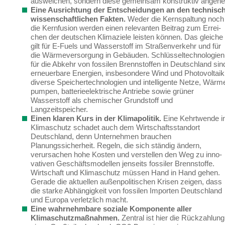
ausweichen, sondern diese gemeinsam konstruktiv angehe
Eine Ausrichtung der Entscheidungen an den technisch
wissenschaftlichen Fakten.
Weder die Kernspaltung noch
die Kernfusion werden einen relevanten Beitrag zum Errei­
chen der deutschen Klimaziele leisten können.
Das gleiche
gilt für E-Fuels und Wasserstoff im Straßenverkehr und für
die Wärmeversorgung in Gebäuden. Schlüsseltechnologien
für die Abkehr von fossilen Brennstoffen
in Deutschland sin
erneuerbare Energien, insbeson­dere Wind und Photovoltaik
diverse Speichertechnologien und intelligente Netze, Wärm
pumpen, batterieelektrische Antriebe sowie grüner
Wasserstoff als chemischer Grundstoff und
Langzeitspeicher.
Einen klaren Kurs in der Klimapolitik.
Eine Kehrtwende 
Klimaschutz schadet auch dem Wirtschaftsstandort
Deutschland, denn Unternehmen brauchen
Planungssicherheit. Regeln, die sich ständig ändern,
verursachen hohe Kosten und verstellen den Weg zu inno­
vativen Geschäftsmodellen jenseits fossiler Brennstoffe.
Wirtschaft und Klimaschutz müs­sen Hand in Hand gehen.
Gerade
die aktuellen außenpolitischen Krisen
zeigen
, dass
die starke Abhängigkeit von fossilen Importen Deutschland
und Europa
verletzlich
macht
.
Eine wahrnehmbare soziale Komponente aller
Klimaschutzmaßnahmen.
Zentral ist hier die Rückzahlung