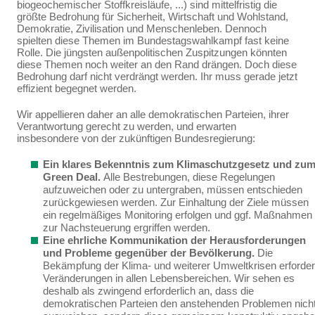
biogeochemischer Stoffkreisläu­fe, ...) sind mittelfristig die
größte Bedrohung für Sicherheit, Wirtschaft und Wohlstand,
Demokratie, Zivilisation und Menschenleben. Dennoch
spielten diese Themen im Bundestagswahlkampf fast keine
Rolle. Die jüngsten außenpolitischen Zuspitzungen könnten
diese Themen noch weiter an den Rand drängen. Doch diese
Bedrohung darf nicht verdrängt werden. Ihr muss gerade jetzt
effi­zient begegnet werden.
Wir appellieren daher an alle demokratischen Parteien, ihrer
Verantwortung gerecht zu werden, und erwarten
insbesondere von der zukünftigen Bundesregierung:
Ein klares Bekenntnis zum Klimaschutzgesetz und zu
Green Deal.
Alle Bestrebun­gen, diese Regelungen
aufzuweichen oder zu untergraben, müssen entschieden
zurückge­wiesen werden.
Zur Einhaltung der Ziele müssen
ein
regelmäßiges Monitoring erfolgen und ggf. Maßnahmen
zur Nachsteuerung ergriffen werden.
Eine ehrliche Kommunikation der Herausforderungen
und Probleme gegenüber der Bevölkerung.
Die
Bekämpfung der Klima- und weiterer Umweltkrisen erforder
Verände­rungen in allen Lebensbereichen. Wir sehen es
deshalb als zwingend erforderlich an, dass die
demokratischen
Parteien den anstehenden Problemen nich