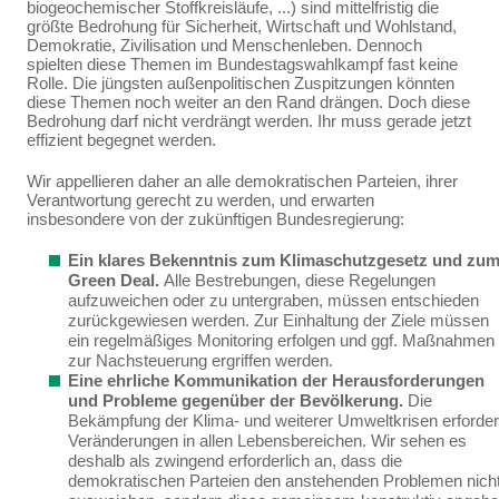
biogeochemischer Stoffkreisläu­fe, ...) sind mittelfristig die
größte Bedrohung für Sicherheit, Wirtschaft und Wohlstand,
Demokratie, Zivilisation und Menschenleben. Dennoch
spielten diese Themen im Bundestagswahlkampf fast keine
Rolle. Die jüngsten außenpolitischen Zuspitzungen könnten
diese Themen noch weiter an den Rand drängen. Doch diese
Bedrohung darf nicht verdrängt werden. Ihr muss gerade jetzt
effi­zient begegnet werden.
Wir appellieren daher an alle demokratischen Parteien, ihrer
Verantwortung gerecht zu werden, und erwarten
insbesondere von der zukünftigen Bundesregierung:
Ein klares Bekenntnis zum Klimaschutzgesetz und zu
Green Deal.
Alle Bestrebun­gen, diese Regelungen
aufzuweichen oder zu untergraben, müssen entschieden
zurückge­wiesen werden.
Zur Einhaltung der Ziele müssen
ein
regelmäßiges Monitoring erfolgen und ggf. Maßnahmen
zur Nachsteuerung ergriffen werden.
Eine ehrliche Kommunikation der Herausforderungen
und Probleme gegenüber der Bevölkerung.
Die
Bekämpfung der Klima- und weiterer Umweltkrisen erforder
Verände­rungen in allen Lebensbereichen. Wir sehen es
deshalb als zwingend erforderlich an, dass die
demokratischen
Parteien den anstehenden Problemen nich