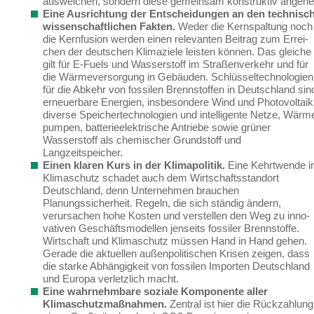
ausweichen, sondern diese gemeinsam konstruktiv angehe
Eine Ausrichtung der Entscheidungen an den technisch
wissenschaftlichen Fakten.
Weder die Kernspaltung noch
die Kernfusion werden einen relevanten Beitrag zum Errei­
chen der deutschen Klimaziele leisten können.
Das gleiche
gilt für E-Fuels und Wasserstoff im Straßenverkehr und für
die Wärmeversorgung in Gebäuden. Schlüsseltechnologien
für die Abkehr von fossilen Brennstoffen
in Deutschland sin
erneuerbare Energien, insbeson­dere Wind und Photovoltaik
diverse Speichertechnologien und intelligente Netze, Wärm
pumpen, batterieelektrische Antriebe sowie grüner
Wasserstoff als chemischer Grundstoff und
Langzeitspeicher.
Einen klaren Kurs in der Klimapolitik.
Eine Kehrtwende 
Klimaschutz schadet auch dem Wirtschaftsstandort
Deutschland, denn Unternehmen brauchen
Planungssicherheit. Regeln, die sich ständig ändern,
verursachen hohe Kosten und verstellen den Weg zu inno­
vativen Geschäftsmodellen jenseits fossiler Brennstoffe.
Wirtschaft und Klimaschutz müs­sen Hand in Hand gehen.
Gerade
die aktuellen außenpolitischen Krisen
zeigen
, dass
die starke Abhängigkeit von fossilen Importen Deutschland
und Europa
verletzlich
macht
.
Eine wahrnehmbare soziale Komponente aller
Klimaschutzmaßnahmen.
Zentral ist hier die Rückzahlung