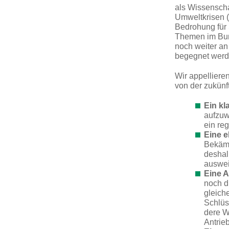
als Wissenscha
Umweltkrisen (B
Bedrohung für 
Themen im Bun
noch weiter an
begegnet wer
Wir appelliere
von der zukünf
Ein k
aufzuw
ein
reg
Eine 
Bekämp
deshal
auswei
Eine A
noch d
gleich
Schlüs
dere W
Antrie