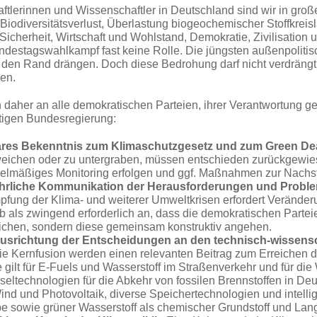
ftlerinnen und Wissenschaftler in Deutschland sind wir in große
iodiversitätsverlust, Überlastung biogeochemischer Stoffkreisläu­f
Sicherheit, Wirtschaft und Wohlstand, Demokratie, Zivilisatio
destagswahlkampf fast keine Rolle. Die jüngsten außenpoliti
 den Rand drängen. Doch diese Bedrohung darf nicht verdrängt we
den.
n daher an alle demokratischen Parteien, ihrer Verantwortung 
tigen Bundesregierung:
lares Bekenntnis zum Klimaschutzgesetz und zum Green De
eichen oder zu untergraben, müssen entschieden zurückge­wi
elmäßiges Monitoring erfolgen und ggf. Maßnahmen zur Nachst
ehrliche Kommunikation der Herausforderungen und Probl
fung der Klima- und weiterer Umweltkrisen erfordert Verände­r
b als zwingend erforderlich an, dass die
demokratischen
Partei
chen, sondern diese gemeinsam konstruktiv angehen.
usrichtung der Entscheidungen an den technisch-wissensc
ie Kernfusion werden einen relevanten Beitrag zum Errei­chen d
e gilt für E-Fuels und Wasserstoff im Straßenverkehr und für 
seltechnologien für die Abkehr von fossilen Brennstoffen
in Deu
ind und Photovoltaik, diverse Speichertechnologien und intelli
be sowie grüner Wasserstoff als chemischer Grundstoff und Lang