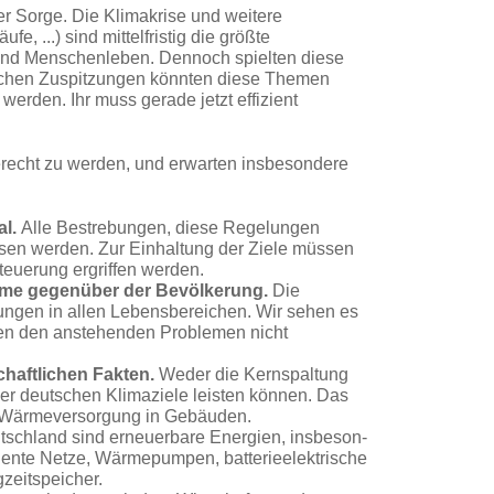
r Sorge. Die Klima­krise und weitere
e, ...) sind mittelfristig die größte
n und Menschenleben. Dennoch spielten diese
schen Zuspitzungen könnten diese Themen
rden. Ihr muss gerade jetzt effi­zient
gerecht zu werden, und erwarten insbesondere
al.
Alle Bestrebun­gen, diese Regelungen
esen werden.
Zur Einhaltung der Ziele müssen
euerung ergriffen werden.
eme gegenüber der Bevölkerung.
Die
ungen in allen Lebensbereichen. Wir sehen es
en den anstehenden Problemen nicht
haftlichen Fakten.
Weder die Kernspaltung
er deutschen Klimaziele leisten können.
Das
die Wärmeversorgung in Gebäuden.
tschland sind erneuerbare Energien, insbeson­
gente Netze, Wärme­pumpen, batterieelektrische
zeitspeicher.