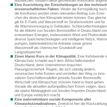
ausweichen, sondern diese gemeinsam konstruktiv angehe
Eine Ausrichtung der Entscheidungen an den technisch
wissenschaftlichen Fakten.
Weder die Kernspaltung noch
die Kernfusion werden einen relevanten Beitrag zum Errei­
chen der deutschen Klimaziele leisten können.
Das gleiche
gilt für E-Fuels und Wasserstoff im Straßenverkehr und für
die Wärmeversorgung in Gebäuden. Schlüsseltechnologien
für die Abkehr von fossilen Brennstoffen
in Deutschland sin
erneuerbare Energien, insbeson­dere Wind und Photovoltaik
diverse Speichertechnologien und intelligente Netze, Wärm
pumpen, batterieelektrische Antriebe sowie grüner
Wasserstoff als chemischer Grundstoff und
Langzeitspeicher.
Einen klaren Kurs in der Klimapolitik.
Eine Kehrtwende 
Klimaschutz schadet auch dem Wirtschaftsstandort
Deutschland, denn Unternehmen brauchen
Planungssicherheit. Regeln, die sich ständig ändern,
verursachen hohe Kosten und verstellen den Weg zu inno­
vativen Geschäftsmodellen jenseits fossiler Brennstoffe.
Wirtschaft und Klimaschutz müs­sen Hand in Hand gehen.
Gerade
die aktuellen außenpolitischen Krisen
zeigen
, dass
die starke Abhängigkeit von fossilen Importen Deutschland
und Europa
verletzlich
macht
.
Eine wahrnehmbare soziale Komponente aller
Klimaschutzmaßnahmen.
Zentral ist hier die Rückzahlung