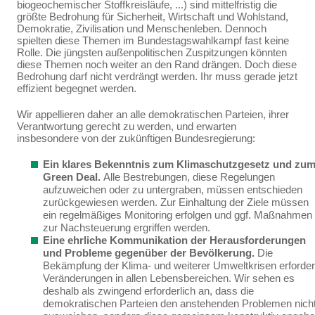
biogeochemischer Stoffkreisläu­fe, ...) sind mittelfristig die
größte Bedrohung für Sicherheit, Wirtschaft und Wohlstand,
Demokratie, Zivilisation und Menschenleben. Dennoch
spielten diese Themen im Bundestagswahlkampf fast keine
Rolle. Die jüngsten außenpolitischen Zuspitzungen könnten
diese Themen noch weiter an den Rand drängen. Doch diese
Bedrohung darf nicht verdrängt werden. Ihr muss gerade jetzt
effi­zient begegnet werden.
Wir appellieren daher an alle demokratischen Parteien, ihrer
Verantwortung gerecht zu werden, und erwarten
insbesondere von der zukünftigen Bundesregierung:
Ein klares Bekenntnis zum Klimaschutzgesetz und zu
Green Deal.
Alle Bestrebun­gen, diese Regelungen
aufzuweichen oder zu untergraben, müssen entschieden
zurückge­wiesen werden.
Zur Einhaltung der Ziele müssen
ein
regelmäßiges Monitoring erfolgen und ggf. Maßnahmen
zur Nachsteuerung ergriffen werden.
Eine ehrliche Kommunikation der Herausforderungen
und Probleme gegenüber der Bevölkerung.
Die
Bekämpfung der Klima- und weiterer Umweltkrisen erforder
Verände­rungen in allen Lebensbereichen. Wir sehen es
deshalb als zwingend erforderlich an, dass die
demokratischen
Parteien den anstehenden Problemen nich