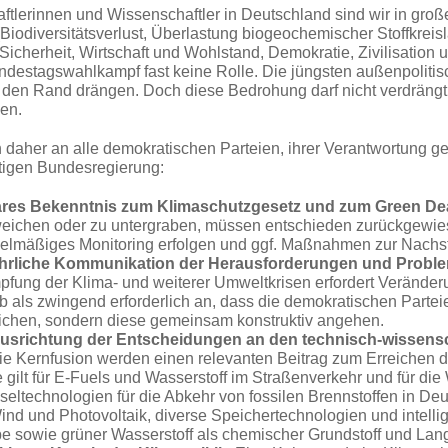
ftlerinnen und Wissenschaftler in Deutschland sind wir in große
iodiversitätsverlust, Überlastung biogeochemischer Stoffkreisläu­f
Sicherheit, Wirtschaft und Wohlstand, Demokratie, Zivilisatio
destagswahlkampf fast keine Rolle. Die jüngsten außenpoliti
 den Rand drängen. Doch diese Bedrohung darf nicht verdrängt we
den.
n daher an alle demokratischen Parteien, ihrer Verantwortung 
tigen Bundesregierung:
lares Bekenntnis zum Klimaschutzgesetz und zum Green De
eichen oder zu untergraben, müssen entschieden zurückge­wi
elmäßiges Monitoring erfolgen und ggf. Maßnahmen zur Nachst
ehrliche Kommunikation der Herausforderungen und Probl
fung der Klima- und weiterer Umweltkrisen erfordert Verände­r
b als zwingend erforderlich an, dass die
demokratischen
Partei
chen, sondern diese gemeinsam konstruktiv angehen.
usrichtung der Entscheidungen an den technisch-wissensc
ie Kernfusion werden einen relevanten Beitrag zum Errei­chen d
e gilt für E-Fuels und Wasserstoff im Straßenverkehr und für 
seltechnologien für die Abkehr von fossilen Brennstoffen
in Deu
ind und Photovoltaik, diverse Speichertechnologien und intelli
be sowie grüner Wasserstoff als chemischer Grundstoff und Lang