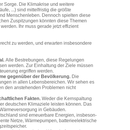
r Sorge. Die Klima­krise und weitere
e, ...) sind mittelfristig die größte
n und Menschenleben. Dennoch spielten diese
schen Zuspitzungen könnten diese Themen
rden. Ihr muss gerade jetzt effi­zient
gerecht zu werden, und erwarten insbesondere
al.
Alle Bestrebun­gen, diese Regelungen
esen werden.
Zur Einhaltung der Ziele müssen
euerung ergriffen werden.
eme gegenüber der Bevölkerung.
Die
ungen in allen Lebensbereichen. Wir sehen es
en den anstehenden Problemen nicht
haftlichen Fakten.
Weder die Kernspaltung
er deutschen Klimaziele leisten können.
Das
die Wärmeversorgung in Gebäuden.
tschland sind erneuerbare Energien, insbeson­
gente Netze, Wärme­pumpen, batterieelektrische
zeitspeicher.