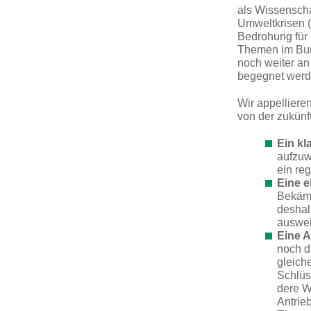
als Wissenscha
Umweltkrisen (B
Bedrohung für 
Themen im Bun
noch weiter an
begegnet wer
Wir appelliere
von der zukünf
Ein k
aufzuw
ein
reg
Eine 
Bekämp
deshal
auswei
Eine A
noch d
gleich
Schlüs
dere W
Antrie