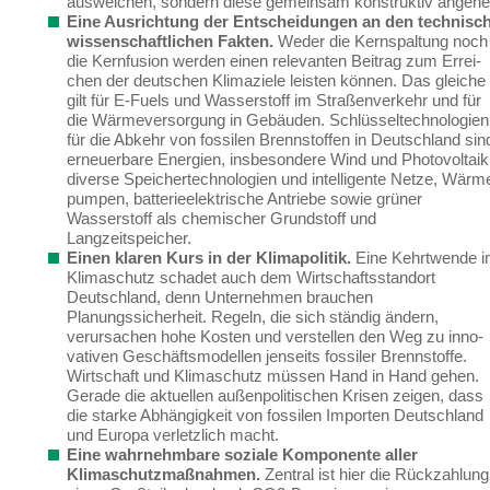
ausweichen, sondern diese gemeinsam konstruktiv angehe
Eine Ausrichtung der Entscheidungen an den technisch
wissenschaftlichen Fakten.
Weder die Kernspaltung noch
die Kernfusion werden einen relevanten Beitrag zum Errei­
chen der deutschen Klimaziele leisten können.
Das gleiche
gilt für E-Fuels und Wasserstoff im Straßenverkehr und für
die Wärmeversorgung in Gebäuden. Schlüsseltechnologien
für die Abkehr von fossilen Brennstoffen
in Deutschland sin
erneuerbare Energien, insbeson­dere Wind und Photovoltaik
diverse Speichertechnologien und intelligente Netze, Wärm
pumpen, batterieelektrische Antriebe sowie grüner
Wasserstoff als chemischer Grundstoff und
Langzeitspeicher.
Einen klaren Kurs in der Klimapolitik.
Eine Kehrtwende 
Klimaschutz schadet auch dem Wirtschaftsstandort
Deutschland, denn Unternehmen brauchen
Planungssicherheit. Regeln, die sich ständig ändern,
verursachen hohe Kosten und verstellen den Weg zu inno­
vativen Geschäftsmodellen jenseits fossiler Brennstoffe.
Wirtschaft und Klimaschutz müs­sen Hand in Hand gehen.
Gerade
die aktuellen außenpolitischen Krisen
zeigen
, dass
die starke Abhängigkeit von fossilen Importen Deutschland
und Europa
verletzlich
macht
.
Eine wahrnehmbare soziale Komponente aller
Klimaschutzmaßnahmen.
Zentral ist hier die Rückzahlung