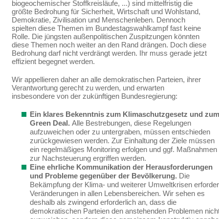
biogeochemischer Stoffkreisläu­fe, ...) sind mittelfristig die
größte Bedrohung für Sicherheit, Wirtschaft und Wohlstand,
Demokratie, Zivilisation und Menschenleben. Dennoch
spielten diese Themen im Bundestagswahlkampf fast keine
Rolle. Die jüngsten außenpolitischen Zuspitzungen könnten
diese Themen noch weiter an den Rand drängen. Doch diese
Bedrohung darf nicht verdrängt werden. Ihr muss gerade jetzt
effi­zient begegnet werden.
Wir appellieren daher an alle demokratischen Parteien, ihrer
Verantwortung gerecht zu werden, und erwarten
insbesondere von der zukünftigen Bundesregierung:
Ein klares Bekenntnis zum Klimaschutzgesetz und zu
Green Deal.
Alle Bestrebun­gen, diese Regelungen
aufzuweichen oder zu untergraben, müssen entschieden
zurückge­wiesen werden.
Zur Einhaltung der Ziele müssen
ein
regelmäßiges Monitoring erfolgen und ggf. Maßnahmen
zur Nachsteuerung ergriffen werden.
Eine ehrliche Kommunikation der Herausforderungen
und Probleme gegenüber der Bevölkerung.
Die
Bekämpfung der Klima- und weiterer Umweltkrisen erforder
Verände­rungen in allen Lebensbereichen. Wir sehen es
deshalb als zwingend erforderlich an, dass die
demokratischen
Parteien den anstehenden Problemen nich