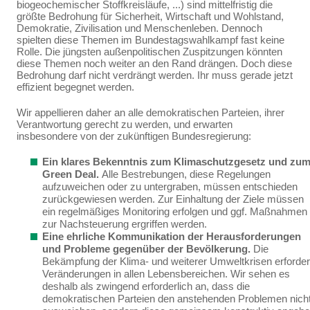
biogeochemischer Stoffkreisläu­fe, ...) sind mittelfristig die
größte Bedrohung für Sicherheit, Wirtschaft und Wohlstand,
Demokratie, Zivilisation und Menschenleben. Dennoch
spielten diese Themen im Bundestagswahlkampf fast keine
Rolle. Die jüngsten außenpolitischen Zuspitzungen könnten
diese Themen noch weiter an den Rand drängen. Doch diese
Bedrohung darf nicht verdrängt werden. Ihr muss gerade jetzt
effi­zient begegnet werden.
Wir appellieren daher an alle demokratischen Parteien, ihrer
Verantwortung gerecht zu werden, und erwarten
insbesondere von der zukünftigen Bundesregierung:
Ein klares Bekenntnis zum Klimaschutzgesetz und zu
Green Deal.
Alle Bestrebun­gen, diese Regelungen
aufzuweichen oder zu untergraben, müssen entschieden
zurückge­wiesen werden.
Zur Einhaltung der Ziele müssen
ein
regelmäßiges Monitoring erfolgen und ggf. Maßnahmen
zur Nachsteuerung ergriffen werden.
Eine ehrliche Kommunikation der Herausforderungen
und Probleme gegenüber der Bevölkerung.
Die
Bekämpfung der Klima- und weiterer Umweltkrisen erforder
Verände­rungen in allen Lebensbereichen. Wir sehen es
deshalb als zwingend erforderlich an, dass die
demokratischen
Parteien den anstehenden Problemen nich