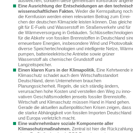
ausweichen, sondern diese gemeinsam konstruktiv angehe
Eine Ausrichtung der Entscheidungen an den technisch
wissenschaftlichen Fakten.
Weder die Kernspaltung noch
die Kernfusion werden einen relevanten Beitrag zum Errei­
chen der deutschen Klimaziele leisten können.
Das gleiche
gilt für E-Fuels und Wasserstoff im Straßenverkehr und für
die Wärmeversorgung in Gebäuden. Schlüsseltechnologien
für die Abkehr von fossilen Brennstoffen
in Deutschland sin
erneuerbare Energien, insbeson­dere Wind und Photovoltaik
diverse Speichertechnologien und intelligente Netze, Wärm
pumpen, batterieelektrische Antriebe sowie grüner
Wasserstoff als chemischer Grundstoff und
Langzeitspeicher.
Einen klaren Kurs in der Klimapolitik.
Eine Kehrtwende 
Klimaschutz schadet auch dem Wirtschaftsstandort
Deutschland, denn Unternehmen brauchen
Planungssicherheit. Regeln, die sich ständig ändern,
verursachen hohe Kosten und verstellen den Weg zu inno­
vativen Geschäftsmodellen jenseits fossiler Brennstoffe.
Wirtschaft und Klimaschutz müs­sen Hand in Hand gehen.
Gerade
die aktuellen außenpolitischen Krisen
zeigen
, dass
die starke Abhängigkeit von fossilen Importen Deutschland
und Europa
verletzlich
macht
.
Eine wahrnehmbare soziale Komponente aller
Klimaschutzmaßnahmen.
Zentral ist hier die Rückzahlung