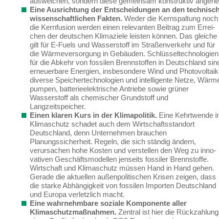
ausweichen, sondern diese gemeinsam konstruktiv angehe
Eine Ausrichtung der Entscheidungen an den technisch
wissenschaftlichen Fakten.
Weder die Kernspaltung noch
die Kernfusion werden einen relevanten Beitrag zum Errei­
chen der deutschen Klimaziele leisten können.
Das gleiche
gilt für E-Fuels und Wasserstoff im Straßenverkehr und für
die Wärmeversorgung in Gebäuden. Schlüsseltechnologien
für die Abkehr von fossilen Brennstoffen
in Deutschland sin
erneuerbare Energien, insbeson­dere Wind und Photovoltaik
diverse Speichertechnologien und intelligente Netze, Wärm
pumpen, batterieelektrische Antriebe sowie grüner
Wasserstoff als chemischer Grundstoff und
Langzeitspeicher.
Einen klaren Kurs in der Klimapolitik.
Eine Kehrtwende 
Klimaschutz schadet auch dem Wirtschaftsstandort
Deutschland, denn Unternehmen brauchen
Planungssicherheit. Regeln, die sich ständig ändern,
verursachen hohe Kosten und verstellen den Weg zu inno­
vativen Geschäftsmodellen jenseits fossiler Brennstoffe.
Wirtschaft und Klimaschutz müs­sen Hand in Hand gehen.
Gerade
die aktuellen außenpolitischen Krisen
zeigen
, dass
die starke Abhängigkeit von fossilen Importen Deutschland
und Europa
verletzlich
macht
.
Eine wahrnehmbare soziale Komponente aller
Klimaschutzmaßnahmen.
Zentral ist hier die Rückzahlung