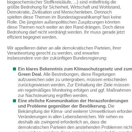
biogeochemischer Stoffkreisläu­fe, ...) sind mittelfristig die
größte Bedrohung für Sicherheit, Wirtschaft und Wohlstand,
Demokratie, Zivilisation und Menschenleben. Dennoch
spielten diese Themen im Bundestagswahlkampf fast keine
Rolle. Die jüngsten außenpolitischen Zuspitzungen könnten
diese Themen noch weiter an den Rand drängen. Doch diese
Bedrohung darf nicht verdrängt werden. Ihr muss gerade jetzt
effi­zient begegnet werden.
Wir appellieren daher an alle demokratischen Parteien, ihrer
Verantwortung gerecht zu werden, und erwarten
insbesondere von der zukünftigen Bundesregierung:
Ein klares Bekenntnis zum Klimaschutzgesetz und zu
Green Deal.
Alle Bestrebun­gen, diese Regelungen
aufzuweichen oder zu untergraben, müssen entschieden
zurückge­wiesen werden.
Zur Einhaltung der Ziele müssen
ein
regelmäßiges Monitoring erfolgen und ggf. Maßnahmen
zur Nachsteuerung ergriffen werden.
Eine ehrliche Kommunikation der Herausforderungen
und Probleme gegenüber der Bevölkerung.
Die
Bekämpfung der Klima- und weiterer Umweltkrisen erforder
Verände­rungen in allen Lebensbereichen. Wir sehen es
deshalb als zwingend erforderlich an, dass die
demokratischen
Parteien den anstehenden Problemen nich