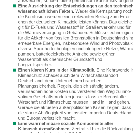
ausweichen, sondern diese gemeinsam konstruktiv angehe
Eine Ausrichtung der Entscheidungen an den technisch
wissenschaftlichen Fakten.
Weder die Kernspaltung noch
die Kernfusion werden einen relevanten Beitrag zum Errei­
chen der deutschen Klimaziele leisten können.
Das gleiche
gilt für E-Fuels und Wasserstoff im Straßenverkehr und für
die Wärmeversorgung in Gebäuden. Schlüsseltechnologien
für die Abkehr von fossilen Brennstoffen
in Deutschland sin
erneuerbare Energien, insbeson­dere Wind und Photovoltaik
diverse Speichertechnologien und intelligente Netze, Wärm
pumpen, batterieelektrische Antriebe sowie grüner
Wasserstoff als chemischer Grundstoff und
Langzeitspeicher.
Einen klaren Kurs in der Klimapolitik.
Eine Kehrtwende 
Klimaschutz schadet auch dem Wirtschaftsstandort
Deutschland, denn Unternehmen brauchen
Planungssicherheit. Regeln, die sich ständig ändern,
verursachen hohe Kosten und verstellen den Weg zu inno­
vativen Geschäftsmodellen jenseits fossiler Brennstoffe.
Wirtschaft und Klimaschutz müs­sen Hand in Hand gehen.
Gerade
die aktuellen außenpolitischen Krisen
zeigen
, dass
die starke Abhängigkeit von fossilen Importen Deutschland
und Europa
verletzlich
macht
.
Eine wahrnehmbare soziale Komponente aller
Klimaschutzmaßnahmen.
Zentral ist hier die Rückzahlung