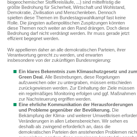
biogeochemischer Stoffkreisläu­fe, ...) sind mittelfristig die
größte Bedrohung für Sicherheit, Wirtschaft und Wohlstand,
Demokratie, Zivilisation und Menschenleben. Dennoch
spielten diese Themen im Bundestagswahlkampf fast keine
Rolle. Die jüngsten außenpolitischen Zuspitzungen könnten
diese Themen noch weiter an den Rand drängen. Doch diese
Bedrohung darf nicht verdrängt werden. Ihr muss gerade jetzt
effi­zient begegnet werden.
Wir appellieren daher an alle demokratischen Parteien, ihrer
Verantwortung gerecht zu werden, und erwarten
insbesondere von der zukünftigen Bundesregierung:
Ein klares Bekenntnis zum Klimaschutzgesetz und zu
Green Deal.
Alle Bestrebun­gen, diese Regelungen
aufzuweichen oder zu untergraben, müssen entschieden
zurückge­wiesen werden.
Zur Einhaltung der Ziele müssen
ein
regelmäßiges Monitoring erfolgen und ggf. Maßnahmen
zur Nachsteuerung ergriffen werden.
Eine ehrliche Kommunikation der Herausforderungen
und Probleme gegenüber der Bevölkerung.
Die
Bekämpfung der Klima- und weiterer Umweltkrisen erforder
Verände­rungen in allen Lebensbereichen. Wir sehen es
deshalb als zwingend erforderlich an, dass die
demokratischen
Parteien den anstehenden Problemen nich