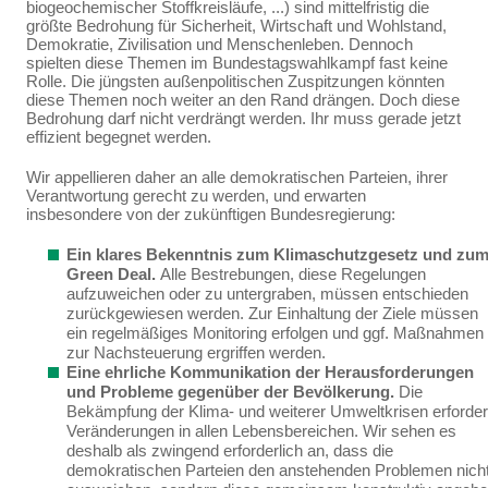
biogeochemischer Stoffkreisläu­fe, ...) sind mittelfristig die
größte Bedrohung für Sicherheit, Wirtschaft und Wohlstand,
Demokratie, Zivilisation und Menschenleben. Dennoch
spielten diese Themen im Bundestagswahlkampf fast keine
Rolle. Die jüngsten außenpolitischen Zuspitzungen könnten
diese Themen noch weiter an den Rand drängen. Doch diese
Bedrohung darf nicht verdrängt werden. Ihr muss gerade jetzt
effi­zient begegnet werden.
Wir appellieren daher an alle demokratischen Parteien, ihrer
Verantwortung gerecht zu werden, und erwarten
insbesondere von der zukünftigen Bundesregierung:
Ein klares Bekenntnis zum Klimaschutzgesetz und zu
Green Deal.
Alle Bestrebun­gen, diese Regelungen
aufzuweichen oder zu untergraben, müssen entschieden
zurückge­wiesen werden.
Zur Einhaltung der Ziele müssen
ein
regelmäßiges Monitoring erfolgen und ggf. Maßnahmen
zur Nachsteuerung ergriffen werden.
Eine ehrliche Kommunikation der Herausforderungen
und Probleme gegenüber der Bevölkerung.
Die
Bekämpfung der Klima- und weiterer Umweltkrisen erforder
Verände­rungen in allen Lebensbereichen. Wir sehen es
deshalb als zwingend erforderlich an, dass die
demokratischen
Parteien den anstehenden Problemen nich