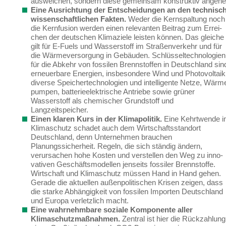
ausweichen, sondern diese gemeinsam konstruktiv angehe
Eine Ausrichtung der Entscheidungen an den technisch
wissenschaftlichen Fakten.
Weder die Kernspaltung noch
die Kernfusion werden einen relevanten Beitrag zum Errei­
chen der deutschen Klimaziele leisten können.
Das gleiche
gilt für E-Fuels und Wasserstoff im Straßenverkehr und für
die Wärmeversorgung in Gebäuden. Schlüsseltechnologien
für die Abkehr von fossilen Brennstoffen
in Deutschland sin
erneuerbare Energien, insbeson­dere Wind und Photovoltaik
diverse Speichertechnologien und intelligente Netze, Wärm
pumpen, batterieelektrische Antriebe sowie grüner
Wasserstoff als chemischer Grundstoff und
Langzeitspeicher.
Einen klaren Kurs in der Klimapolitik.
Eine Kehrtwende 
Klimaschutz schadet auch dem Wirtschaftsstandort
Deutschland, denn Unternehmen brauchen
Planungssicherheit. Regeln, die sich ständig ändern,
verursachen hohe Kosten und verstellen den Weg zu inno­
vativen Geschäftsmodellen jenseits fossiler Brennstoffe.
Wirtschaft und Klimaschutz müs­sen Hand in Hand gehen.
Gerade
die aktuellen außenpolitischen Krisen
zeigen
, dass
die starke Abhängigkeit von fossilen Importen Deutschland
und Europa
verletzlich
macht
.
Eine wahrnehmbare soziale Komponente aller
Klimaschutzmaßnahmen.
Zentral ist hier die Rückzahlung