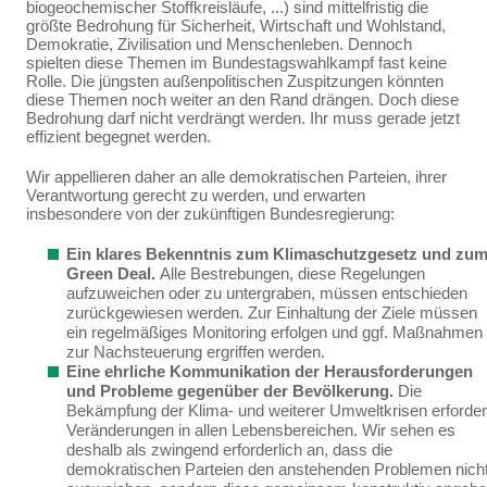
biogeochemischer Stoffkreisläu­fe, ...) sind mittelfristig die
größte Bedrohung für Sicherheit, Wirtschaft und Wohlstand,
Demokratie, Zivilisation und Menschenleben. Dennoch
spielten diese Themen im Bundestagswahlkampf fast keine
Rolle. Die jüngsten außenpolitischen Zuspitzungen könnten
diese Themen noch weiter an den Rand drängen. Doch diese
Bedrohung darf nicht verdrängt werden. Ihr muss gerade jetzt
effi­zient begegnet werden.
Wir appellieren daher an alle demokratischen Parteien, ihrer
Verantwortung gerecht zu werden, und erwarten
insbesondere von der zukünftigen Bundesregierung:
Ein klares Bekenntnis zum Klimaschutzgesetz und zu
Green Deal.
Alle Bestrebun­gen, diese Regelungen
aufzuweichen oder zu untergraben, müssen entschieden
zurückge­wiesen werden.
Zur Einhaltung der Ziele müssen
ein
regelmäßiges Monitoring erfolgen und ggf. Maßnahmen
zur Nachsteuerung ergriffen werden.
Eine ehrliche Kommunikation der Herausforderungen
und Probleme gegenüber der Bevölkerung.
Die
Bekämpfung der Klima- und weiterer Umweltkrisen erforder
Verände­rungen in allen Lebensbereichen. Wir sehen es
deshalb als zwingend erforderlich an, dass die
demokratischen
Parteien den anstehenden Problemen nich