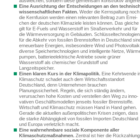
ausweichen, sondern diese gemeinsam konstruktiv angehe
Eine Ausrichtung der Entscheidungen an den technisch
wissenschaftlichen Fakten.
Weder die Kernspaltung noch
die Kernfusion werden einen relevanten Beitrag zum Errei­
chen der deutschen Klimaziele leisten können.
Das gleiche
gilt für E-Fuels und Wasserstoff im Straßenverkehr und für
die Wärmeversorgung in Gebäuden. Schlüsseltechnologien
für die Abkehr von fossilen Brennstoffen
in Deutschland sin
erneuerbare Energien, insbeson­dere Wind und Photovoltaik
diverse Speichertechnologien und intelligente Netze, Wärm
pumpen, batterieelektrische Antriebe sowie grüner
Wasserstoff als chemischer Grundstoff und
Langzeitspeicher.
Einen klaren Kurs in der Klimapolitik.
Eine Kehrtwende 
Klimaschutz schadet auch dem Wirtschaftsstandort
Deutschland, denn Unternehmen brauchen
Planungssicherheit. Regeln, die sich ständig ändern,
verursachen hohe Kosten und verstellen den Weg zu inno­
vativen Geschäftsmodellen jenseits fossiler Brennstoffe.
Wirtschaft und Klimaschutz müs­sen Hand in Hand gehen.
Gerade
die aktuellen außenpolitischen Krisen
zeigen
, dass
die starke Abhängigkeit von fossilen Importen Deutschland
und Europa
verletzlich
macht
.
Eine wahrnehmbare soziale Komponente aller
Klimaschutzmaßnahmen.
Zentral ist hier die Rückzahlung