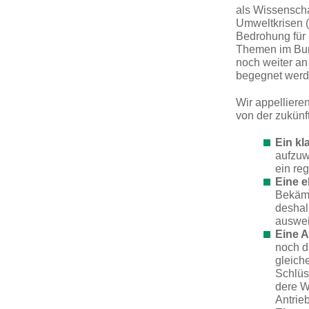
als Wissenscha
Umweltkrisen (B
Bedrohung für 
Themen im Bun
noch weiter an
begegnet wer
Wir appelliere
von der zukünf
Ein k
aufzuw
ein
reg
Eine 
Bekämp
deshal
auswei
Eine A
noch d
gleich
Schlüs
dere W
Antrie