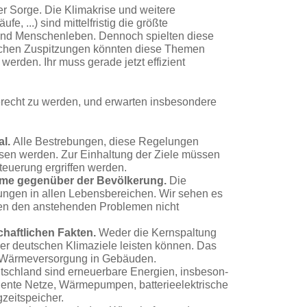
r Sorge. Die Klima­krise und weitere
e, ...) sind mittelfristig die größte
n und Menschenleben. Dennoch spielten diese
schen Zuspitzungen könnten diese Themen
rden. Ihr muss gerade jetzt effi­zient
gerecht zu werden, und erwarten insbesondere
al.
Alle Bestrebun­gen, diese Regelungen
esen werden.
Zur Einhaltung der Ziele müssen
euerung ergriffen werden.
eme gegenüber der Bevölkerung.
Die
ungen in allen Lebensbereichen. Wir sehen es
en den anstehenden Problemen nicht
haftlichen Fakten.
Weder die Kernspaltung
er deutschen Klimaziele leisten können.
Das
die Wärmeversorgung in Gebäuden.
tschland sind erneuerbare Energien, insbeson­
gente Netze, Wärme­pumpen, batterieelektrische
zeitspeicher.