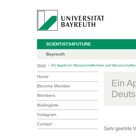
SCIENTISTS4FUTURE
Bayreuth
Home
>
Ein Appell von Wissenschaftlerinnen und Wissenschaftlern
Home
Ein A
Become Member
Deutsc
Members
Mailingliste
Instagram
Contact
Sehr geehrte V