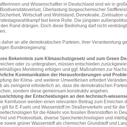
ftlerinnen und Wissenschaftler in Deutschland sind wir in große
iodiversitätsverlust, Überlastung biogeochemischer Stoffkreisläu­f
Sicherheit, Wirtschaft und Wohlstand, Demokratie, Zivilisatio
destagswahlkampf fast keine Rolle. Die jüngsten außenpoliti
 den Rand drängen. Doch diese Bedrohung darf nicht verdrängt we
den.
n daher an alle demokratischen Parteien, ihrer Verantwortung 
tigen Bundesregierung:
lares Bekenntnis zum Klimaschutzgesetz und zum Green De
eichen oder zu untergraben, müssen entschieden zurückge­wi
elmäßiges Monitoring erfolgen und ggf. Maßnahmen zur Nachst
ehrliche Kommunikation der Herausforderungen und Probl
fung der Klima- und weiterer Umweltkrisen erfordert Verände­r
b als zwingend erforderlich an, dass die
demokratischen
Partei
chen, sondern diese gemeinsam konstruktiv angehen.
usrichtung der Entscheidungen an den technisch-wissensc
ie Kernfusion werden einen relevanten Beitrag zum Errei­chen d
e gilt für E-Fuels und Wasserstoff im Straßenverkehr und für 
seltechnologien für die Abkehr von fossilen Brennstoffen
in Deu
ind und Photovoltaik, diverse Speichertechnologien und intelli
be sowie grüner Wasserstoff als chemischer Grundstoff und Lang