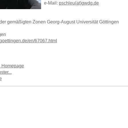
e-Mail:
pschleu(at)gwdg.de
der gemäßigten Zonen Georg-August Universität Göttingen
gen
-goettingen.de/en/67067.html
e Homepage
ster...
e