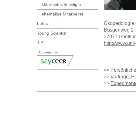
Mitarbeiter/Beteiligte
ehemalige Mitarbeiter
Ökopedologie 
Lehre
Büsgenweg 2
Young Scientist
37077 Goettin
TiP
http://www.uni
>>
Persönlich
>>
Vorträge, Po
>>
Experiment