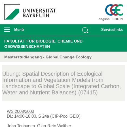
english
LOGIN
Menü
Servicelinks
FAKULTÄT FÜR BIOLOGIE, CHEMIE UND
GEOWISSENSCHAFTEN
Masterstudiengang - Global Change Ecology
Übung: Spatial Description of Ecological
Information and Vegetation Models from
Landscape to Global Scale (Integrated Carbon,
Water and Nutrient Balances) (07415)
WS 2008/2009
Di.: 14:00-18:00, S 24a (CIP-Pool GEO)
John Tenhunen
,
Gian-Reto Walther