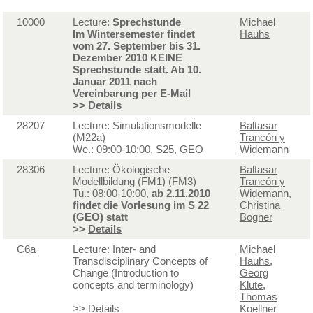
10000
Lecture:
Sprechstunde
Michael
Im Wintersemester findet
Hauhs
vom 27. September bis 31.
Dezember 2010 KEINE
Sprechstunde statt. Ab 10.
Januar 2011 nach
Vereinbarung per E-Mail
>>
Details
28207
Lecture: Simulationsmodelle
Baltasar
(M22a)
Trancón y
We.: 09:00-10:00, S25, GEO
Widemann
28306
Lecture: Ökologische
Baltasar
Modellbildung (FM1) (FM3)
Trancón y
Tu.: 08:00-10:00,
ab 2.11.2010
Widemann
,
findet die Vorlesung im S 22
Christina
(GEO) statt
Bogner
>>
Details
C6a
Lecture: Inter- and
Michael
Transdisciplinary Concepts of
Hauhs
,
Change (Introduction to
Georg
concepts and terminology)
Klute
,
Thomas
>>
Details
Koellner