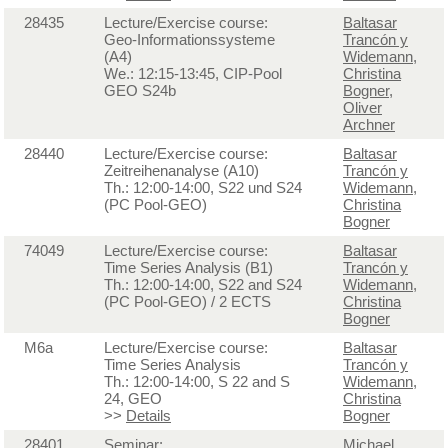
28435
Lecture/Exercise course:
Baltasar
Geo-Informationssysteme
Trancón y
(A4)
Widemann
,
We.: 12:15-13:45, CIP-Pool
Christina
GEO S24b
Bogner
,
Oliver
Archner
28440
Lecture/Exercise course:
Baltasar
Zeitreihenanalyse (A10)
Trancón y
Th.: 12:00-14:00, S22 und S24
Widemann
,
(PC Pool-GEO)
Christina
Bogner
74049
Lecture/Exercise course:
Baltasar
Time Series Analysis (B1)
Trancón y
Th.: 12:00-14:00, S22 and S24
Widemann
,
(PC Pool-GEO) / 2 ECTS
Christina
Bogner
M6a
Lecture/Exercise course:
Baltasar
Time Series Analysis
Trancón y
Th.: 12:00-14:00, S 22 and S
Widemann
,
24, GEO
Christina
>>
Details
Bogner
28401
Seminar:
Michael