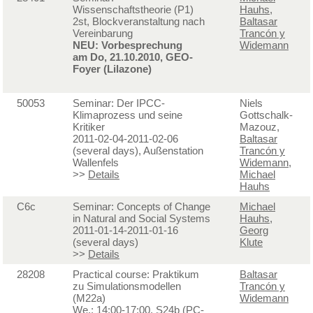
Wissenschaftstheorie (P1)
Hauhs
,
2st, Blockveranstaltung nach
Baltasar
Vereinbarung
Trancón y
NEU: Vorbesprechung
Widemann
am Do, 21.10.2010, GEO-
Foyer (Lilazone)
50053
Seminar: Der IPCC-
Niels
Klimaprozess und seine
Gottschalk-
Kritiker
Mazouz,
2011-02-04-2011-02-06
Baltasar
(several days), Außenstation
Trancón y
Wallenfels
Widemann
,
>>
Details
Michael
Hauhs
C6c
Seminar: Concepts of Change
Michael
in Natural and Social Systems
Hauhs
,
2011-01-14-2011-01-16
Georg
(several days)
Klute
>>
Details
28208
Practical course: Praktikum
Baltasar
zu Simulationsmodellen
Trancón y
(M22a)
Widemann
We.: 14:00-17:00, S24b (PC-