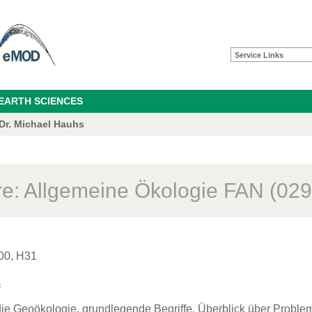
Service Links
 EARTH SCIENCES
 Dr. Michael Hauhs
re: Allgemeine Ökologie FAN (02
00, H31
s
die Geoökologie, grundlegende Begriffe, Überblick über Probl