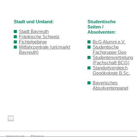
Stadt und Umland:
Studentische
Seiten /
Stadt Bayreuth
Absolventen:
Fränkische Schweiz
Fichtelgebirge
BcG Alumni e.V.
Mitfahrzentrale (uni:markt
Studentische
Bayreuth)
Fachgruppe Geo
Studentenvertretung
(Fachschaft BCG)
Standortvergleich
Geoökologie B.Sc.
Bayerisches
Absolventenpanel
Impressum
Sitemap