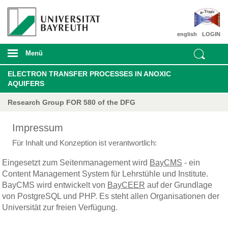
english
LOGIN
Menü
ELECTRON TRANSFER PROCESSES IN ANOXIC
AQUIFERS
Research Group FOR 580 of the DFG
Impressum
Für Inhalt und Konzeption ist verantwortlich:
Eingesetzt zum Seitenmanagement wird
BayCMS
- ein
Content Management System für Lehrstühle und Institute.
BayCMS wird entwickelt von
BayCEER
auf der Grundlage
von PostgreSQL und PHP. Es steht allen Organisationen der
Universität zur freien Verfügung.