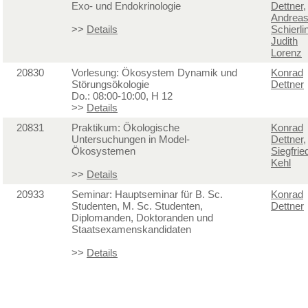
Exo- und Endokrinologie
Dettner
,
Andrea
>>
Details
Schierli
Judith
Lorenz
20830
Vorlesung: Ökosystem Dynamik und
Konrad
Störungsökologie
Dettner
Do.: 08:00-10:00, H 12
>>
Details
20831
Praktikum: Ökologische
Konrad
Untersuchungen in Model-
Dettner
,
Ökosystemen
Siegfrie
Kehl
>>
Details
20933
Seminar: Hauptseminar für B. Sc.
Konrad
Studenten, M. Sc. Studenten,
Dettner
Diplomanden, Doktoranden und
Staatsexamenskandidaten
>>
Details