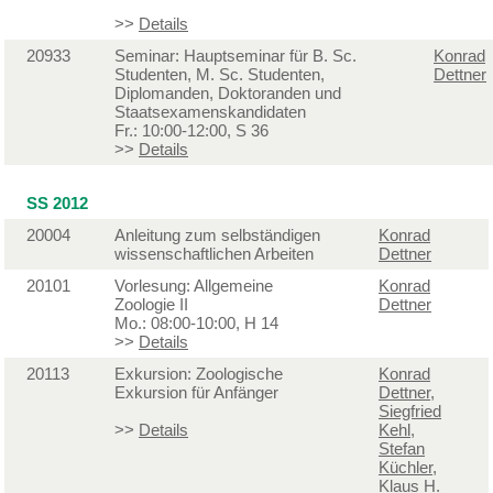
>>
Details
20933
Seminar: Hauptseminar für B. Sc.
Konrad
Studenten, M. Sc. Studenten,
Dettner
Diplomanden, Doktoranden und
Staatsexamenskandidaten
Fr.: 10:00-12:00, S 36
>>
Details
SS 2012
20004
Anleitung zum selbständigen
Konrad
wissenschaftlichen Arbeiten
Dettner
20101
Vorlesung: Allgemeine
Konrad
Zoologie II
Dettner
Mo.: 08:00-10:00, H 14
>>
Details
20113
Exkursion: Zoologische
Konrad
Exkursion für Anfänger
Dettner
,
Siegfried
>>
Details
Kehl
,
Stefan
Küchler
,
Klaus H.