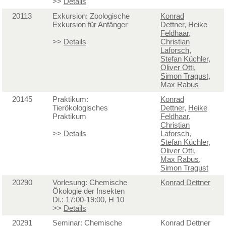
>>
Details
20113
Exkursion: Zoologische
Konrad
Exkursion für Anfänger
Dettner
,
Heike
Feldhaar
,
>>
Details
Christian
Laforsch
,
Stefan Küchler
,
Oliver Otti
,
Simon Tragust
,
Max Rabus
20145
Praktikum:
Konrad
Tierökologisches
Dettner
,
Heike
Praktikum
Feldhaar
,
Christian
>>
Details
Laforsch
,
Stefan Küchler
,
Oliver Otti
,
Max Rabus
,
Simon Tragust
20290
Vorlesung: Chemische
Konrad Dettner
Ökologie der Insekten
Di.: 17:00-19:00, H 10
>>
Details
20291
Seminar: Chemische
Konrad Dettner