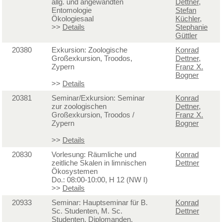
allg. und angewandten
Dettner
,
Entomologie
Stefan
Ökologiesaal
Küchler
,
>>
Details
Stephanie
Güttler
20380
Exkursion: Zoologische
Konrad
Großexkursion, Troodos,
Dettner
,
Zypern
Franz X.
Bogner
>>
Details
20381
Seminar/Exkursion: Seminar
Konrad
zur zoologischen
Dettner
,
Großexkursion, Troodos /
Franz X.
Zypern
Bogner
>>
Details
20830
Vorlesung: Räumliche und
Konrad
zeitliche Skalen in limnischen
Dettner
Ökosystemen
Do.: 08:00-10:00, H 12 (NW I)
>>
Details
20933
Seminar: Hauptseminar für B.
Konrad
Sc. Studenten, M. Sc.
Dettner
Studenten, Diplomanden,