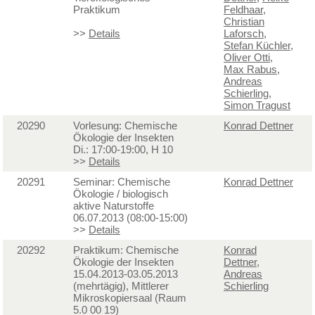
Praktikum
Feldhaar
,
Christian
>>
Details
Laforsch
,
Stefan Küchler
,
Oliver Otti
,
Max Rabus
,
Andreas
Schierling
,
Simon Tragust
20290
Vorlesung: Chemische
Konrad Dettner
Ökologie der Insekten
Di.: 17:00-19:00, H 10
>>
Details
20291
Seminar: Chemische
Konrad Dettner
Ökologie / biologisch
aktive Naturstoffe
06.07.2013 (08:00-15:00)
>>
Details
20292
Praktikum: Chemische
Konrad
Ökologie der Insekten
Dettner
,
15.04.2013-03.05.2013
Andreas
(mehrtägig), Mittlerer
Schierling
Mikroskopiersaal (Raum
5.0 00 19)