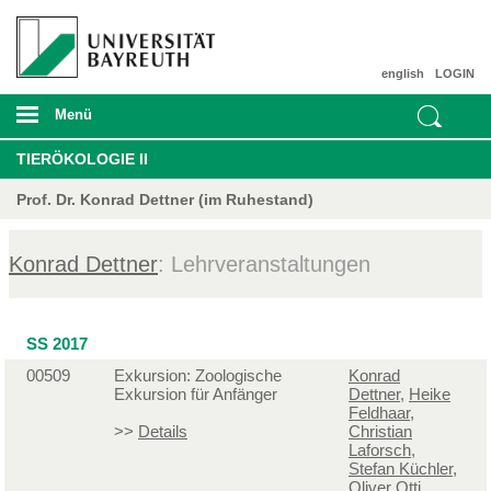
english
LOGIN
Menü
TIERÖKOLOGIE II
Prof. Dr. Konrad Dettner (im Ruhestand)
Konrad Dettner
: Lehrveranstaltungen
SS 2017
00509
Exkursion: Zoologische
Konrad
Exkursion für Anfänger
Dettner
,
Heike
Feldhaar
,
>>
Details
Christian
Laforsch
,
Stefan Küchler
,
Oliver Otti
,