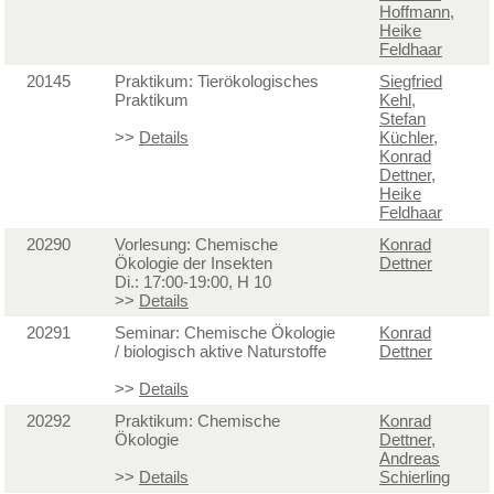
Hoffmann
,
Heike
Feldhaar
20145
Praktikum: Tierökologisches
Siegfried
Praktikum
Kehl
,
Stefan
>>
Details
Küchler
,
Konrad
Dettner
,
Heike
Feldhaar
20290
Vorlesung: Chemische
Konrad
Ökologie der Insekten
Dettner
Di.: 17:00-19:00, H 10
>>
Details
20291
Seminar: Chemische Ökologie
Konrad
/ biologisch aktive Naturstoffe
Dettner
>>
Details
20292
Praktikum: Chemische
Konrad
Ökologie
Dettner
,
Andreas
>>
Details
Schierling