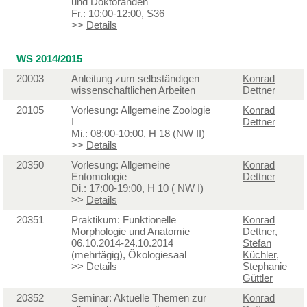
und Doktoranden
Fr.: 10:00-12:00, S36
>>
Details
WS 2014/2015
20003
Anleitung zum selbständigen
Konrad
wissenschaftlichen Arbeiten
Dettner
20105
Vorlesung: Allgemeine Zoologie
Konrad
I
Dettner
Mi.: 08:00-10:00, H 18 (NW II)
>>
Details
20350
Vorlesung: Allgemeine
Konrad
Entomologie
Dettner
Di.: 17:00-19:00, H 10 ( NW I)
>>
Details
20351
Praktikum: Funktionelle
Konrad
Morphologie und Anatomie
Dettner
,
06.10.2014-24.10.2014
Stefan
(mehrtägig), Ökologiesaal
Küchler
,
>>
Details
Stephanie
Güttler
20352
Seminar: Aktuelle Themen zur
Konrad