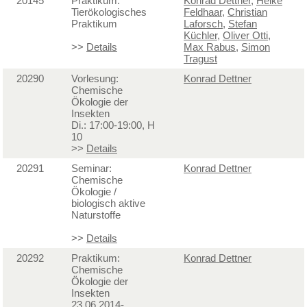
20145
Praktikum:
Konrad Dettner
,
Heike
Tierökologisches
Feldhaar
,
Christian
Praktikum
Laforsch
,
Stefan
Küchler
,
Oliver Otti
,
>>
Details
Max Rabus
,
Simon
Tragust
20290
Vorlesung:
Konrad Dettner
Chemische
Ökologie der
Insekten
Di.: 17:00-19:00, H
10
>>
Details
20291
Seminar:
Konrad Dettner
Chemische
Ökologie /
biologisch aktive
Naturstoffe
>>
Details
20292
Praktikum:
Konrad Dettner
Chemische
Ökologie der
Insekten
23.06.2014-