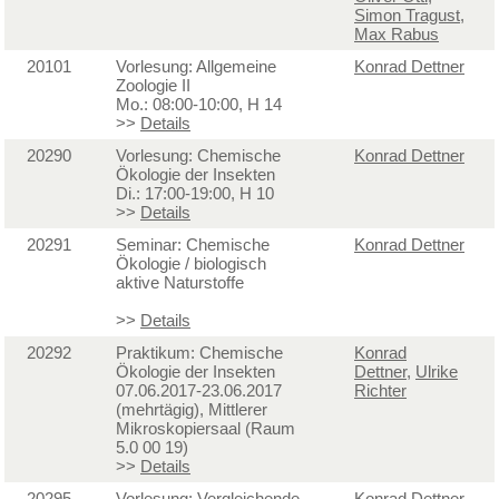
Simon Tragust
,
Max Rabus
20101
Vorlesung: Allgemeine
Konrad Dettner
Zoologie II
Mo.: 08:00-10:00, H 14
>>
Details
20290
Vorlesung: Chemische
Konrad Dettner
Ökologie der Insekten
Di.: 17:00-19:00, H 10
>>
Details
20291
Seminar: Chemische
Konrad Dettner
Ökologie / biologisch
aktive Naturstoffe
>>
Details
20292
Praktikum: Chemische
Konrad
Ökologie der Insekten
Dettner
,
Ulrike
07.06.2017-23.06.2017
Richter
(mehrtägig), Mittlerer
Mikroskopiersaal (Raum
5.0 00 19)
>>
Details
20295
Vorlesung: Vergleichende
Konrad Dettner