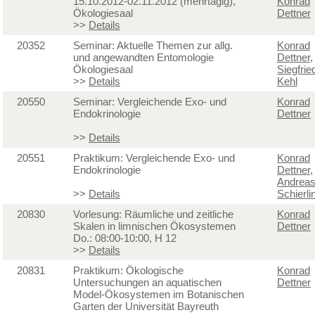
15.10.2012-02.11.2012 (mehrtägig),
Konrad
Ökologiesaal
Dettner
>>
Details
20352
Seminar: Aktuelle Themen zur allg.
Konrad
und angewandten Entomologie
Dettner
,
Ökologiesaal
Siegfrie
>>
Details
Kehl
20550
Seminar: Vergleichende Exo- und
Konrad
Endokrinologie
Dettner
>>
Details
20551
Praktikum: Vergleichende Exo- und
Konrad
Endokrinologie
Dettner
,
Andrea
>>
Details
Schierli
20830
Vorlesung: Räumliche und zeitliche
Konrad
Skalen in limnischen Ökosystemen
Dettner
Do.: 08:00-10:00, H 12
>>
Details
20831
Praktikum: Ökologische
Konrad
Untersuchungen an aquatischen
Dettner
Model-Ökosystemen im Botanischen
Garten der Universität Bayreuth