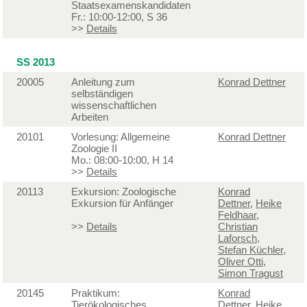
Staatsexamenskandidaten
Fr.: 10:00-12:00, S 36
>>
Details
SS 2013
20005
Anleitung zum
Konrad Dettner
selbständigen
wissenschaftlichen
Arbeiten
20101
Vorlesung: Allgemeine
Konrad Dettner
Zoologie II
Mo.: 08:00-10:00, H 14
>>
Details
20113
Exkursion: Zoologische
Konrad
Exkursion für Anfänger
Dettner
,
Heike
Feldhaar
,
>>
Details
Christian
Laforsch
,
Stefan Küchler
,
Oliver Otti
,
Simon Tragust
20145
Praktikum:
Konrad
Tierökologisches
Dettner
,
Heike