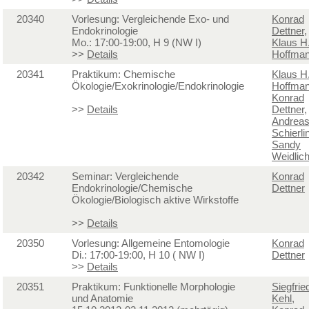
20340
Vorlesung: Vergleichende Exo- und
Konrad
Endokrinologie
Dettner
,
Mo.: 17:00-19:00, H 9 (NW I)
Klaus H
>>
Details
Hoffma
20341
Praktikum: Chemische
Klaus H
Ökologie/Exokrinologie/Endokrinologie
Hoffma
Konrad
>>
Details
Dettner
,
Andrea
Schierli
Sandy
Weidlic
20342
Seminar: Vergleichende
Konrad
Endokrinologie/Chemische
Dettner
Ökologie/Biologisch aktive Wirkstoffe
>>
Details
20350
Vorlesung: Allgemeine Entomologie
Konrad
Di.: 17:00-19:00, H 10 ( NW I)
Dettner
>>
Details
20351
Praktikum: Funktionelle Morphologie
Siegfrie
und Anatomie
Kehl
,