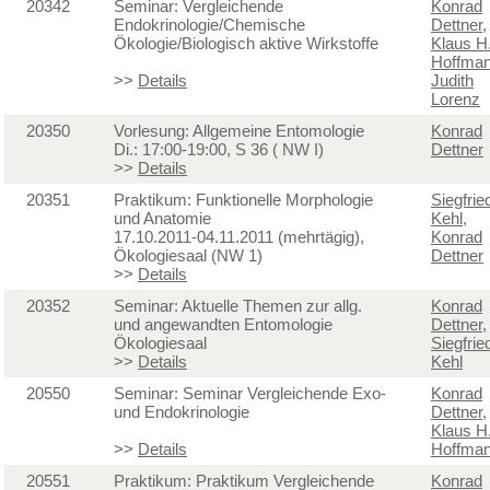
20342
Seminar: Vergleichende
Konrad
Endokrinologie/Chemische
Dettner
,
Ökologie/Biologisch aktive Wirkstoffe
Klaus H
Hoffma
>>
Details
Judith
Lorenz
20350
Vorlesung: Allgemeine Entomologie
Konrad
Di.: 17:00-19:00, S 36 ( NW I)
Dettner
>>
Details
20351
Praktikum: Funktionelle Morphologie
Siegfrie
und Anatomie
Kehl
,
17.10.2011-04.11.2011 (mehrtägig),
Konrad
Ökologiesaal (NW 1)
Dettner
>>
Details
20352
Seminar: Aktuelle Themen zur allg.
Konrad
und angewandten Entomologie
Dettner
,
Ökologiesaal
Siegfrie
>>
Details
Kehl
20550
Seminar: Seminar Vergleichende Exo-
Konrad
und Endokrinologie
Dettner
,
Klaus H
>>
Details
Hoffma
20551
Praktikum: Praktikum Vergleichende
Konrad