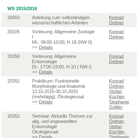
WS 2015/2016
20003
Anleitung zum selbständigen
Konrad
wissenschaftlichen Arbeiten
Dettner
20105
Vorlesung: Allgemeine Zoologie
Konrad
I
Dettner
Mi.: 08:00-10:00, H 18 (NW II)
>>
Details
20350
Vorlesung: Allgemeine
Konrad
Entomologie
Dettner
Di.: 17:00-19:00, H 10 ( NW I)
>>
Details
20351
Praktikum: Funktionelle
Konrad
Morphologie und Anatomie
Dettner
,
12.10.2015-30.10.2015
Stefan
(mehrtägig), Ökologiesaal
Küchler
,
>>
Details
Stephanie
Güttler
20352
Seminar: Aktuelle Themen zur
Konrad
allg. und angewandten
Dettner
,
Entomologie
Stefan
Ökologiesaal
Küchler
,
>>
Details
Stephanie