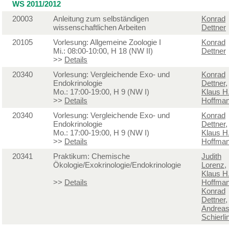
WS 2011/2012
20003
Anleitung zum selbständigen
Konrad
wissenschaftlichen Arbeiten
Dettner
20105
Vorlesung: Allgemeine Zoologie I
Konrad
Mi.: 08:00-10:00, H 18 (NW II)
Dettner
>>
Details
20340
Vorlesung: Vergleichende Exo- und
Konrad
Endokrinologie
Dettner
,
Mo.: 17:00-19:00, H 9 (NW I)
Klaus H
>>
Details
Hoffma
20340
Vorlesung: Vergleichende Exo- und
Konrad
Endokrinologie
Dettner
,
Mo.: 17:00-19:00, H 9 (NW I)
Klaus H
>>
Details
Hoffma
20341
Praktikum: Chemische
Judith
Ökologie/Exokrinologie/Endokrinologie
Lorenz
,
Klaus H
>>
Details
Hoffma
Konrad
Dettner
,
Andrea
Schierli