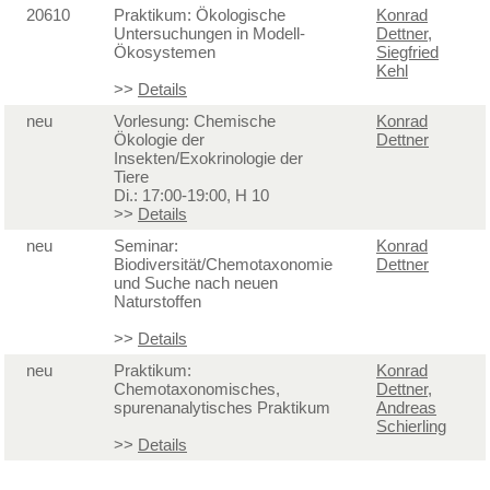
20610
Praktikum: Ökologische
Konrad
Untersuchungen in Modell-
Dettner
,
Ökosystemen
Siegfried
Kehl
>>
Details
neu
Vorlesung: Chemische
Konrad
Ökologie der
Dettner
Insekten/Exokrinologie der
Tiere
Di.: 17:00-19:00, H 10
>>
Details
neu
Seminar:
Konrad
Biodiversität/Chemotaxonomie
Dettner
und Suche nach neuen
Naturstoffen
>>
Details
neu
Praktikum:
Konrad
Chemotaxonomisches,
Dettner
,
spurenanalytisches Praktikum
Andreas
Schierling
>>
Details