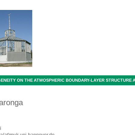
ENEITY ON THE ATMOSPHERIC BOUNDARY-LAYER STRUCTURE 
aronga
i
a(at)muk.uni-hannover.de