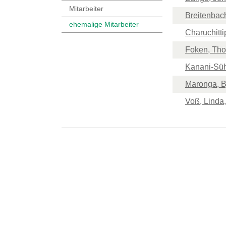
Mitarbeiter
Breitenbac
ehemalige Mitarbeiter
Charuchittip
Foken, Thom
Kanani-Sühri
Maronga, B
Voß, Linda,