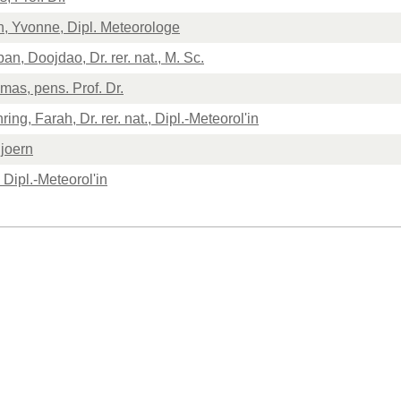
h, Yvonne, Dipl. Meteorologe
an, Doojdao, Dr. rer. nat., M. Sc.
as, pens. Prof. Dr.
ng, Farah, Dr. rer. nat., Dipl.-Meteorol'in
joern
 Dipl.-Meteorol'in