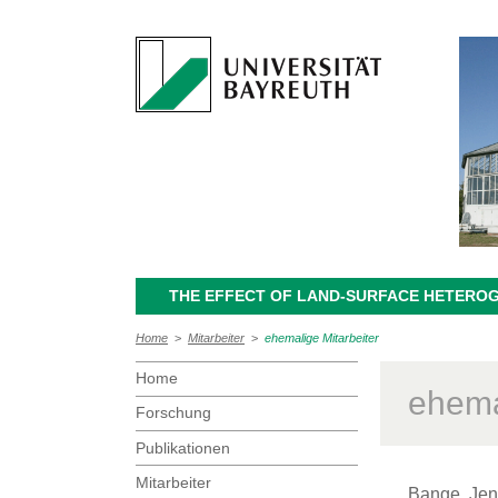
THE EFFECT OF LAND-SURFACE HETEROG
Home
>
Mitarbeiter
>
ehemalige Mitarbeiter
Home
ehema
Forschung
Publikationen
Mitarbeiter
Bange, Jens