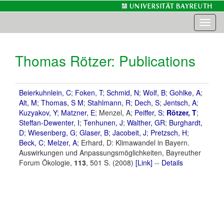
Toggl
naviga
Thomas Rötzer
: Publications
Beierkuhnlein, C
;
Foken, T
;
Schmid, N
;
Wolf, B
;
Gohlke, A
;
Alt, M
;
Thomas, S M
;
Stahlmann, R
;
Dech, S
;
Jentsch, A
;
Kuzyakov, Y
;
Matzner, E
; Menzel, A;
Peiffer, S
;
Rötzer, T
;
Steffan-Dewenter, I
;
Tenhunen, J
;
Walther, GR
;
Burghardt,
D
;
Wiesenberg, G
;
Glaser, B
;
Jacobeit, J
;
Pretzsch, H
;
Beck, C
;
Melzer, A
; Erhard, D: Klimawandel in Bayern.
Auswirkungen und Anpassungsmöglichkeiten, Bayreuther
Forum Ökologie,
113
, 501 S. (2008)
[Link]
--
Details