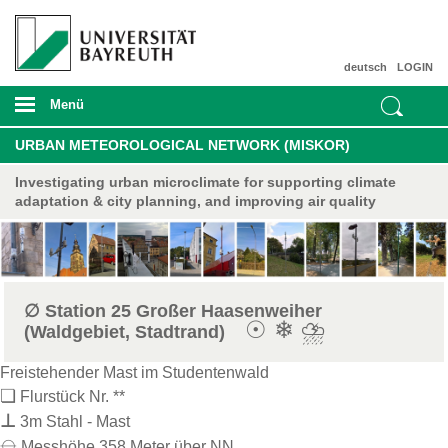
deutsch
LOGIN
Menü
URBAN METEOROLOGICAL NETWORK (MISKOR)
Investigating urban microclimate for supporting climate
adaptation & city planning, and improving air quality
∅ Station 25 Großer Haasenweiher
☉ ❄ ⛈
(Waldgebiet, Stadtrand)
Freistehender Mast im Studentenwald
❏
Flurstück Nr. **
⊥
3m Stahl - Mast
⦵
Messhöhe 358 Meter über NN