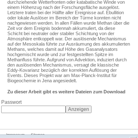
durchziehende Wetterfronten oder katabatische Winde von
einem Höhenzug nach der Forschungsfläche ausgelöst.
Letztere traten bei der Hälfte aller Ereignisse auf. Ebullition
oder lokale Auslöser im Bereich der Türme konnten nicht
nachgewiesen werden. In allen Fällen wurde Methan über die
Zeit vor dem Ereignis bodennah akkumuliert, da diese
Schicht bei neutraler oder stabiler Schichtung von der
Atmosphäre entkoppelt war. Der auslösende Mechanismus
auf der Mesoskala führte zur Ausräumung des akkumulierten
Methans, welches damit auf Höhe des Gasanalysators
hochgemischt wurde und zur festgestellten Spitze im
Methanfluss führte. Aufgrund von Advektion, induziert durch
den auslösenden Mechanismus, versagt die klassische
Eddy-Kovarianz bezüglich der korrekten Auflösung der
Events. Dieses Projekt war am Max-Planck-Institut für
Biogeochemie in Jena angesiedelt.
Zu dieser Arbeit gibt es weitere Dateien zum Download
Passwort
Impressum
Sitemap