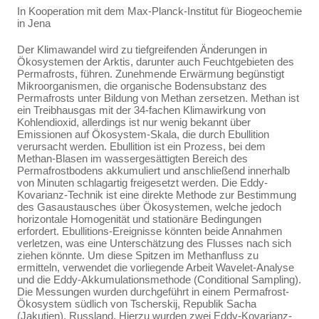
In Kooperation mit dem Max-Planck-Institut für Biogeochemie
in Jena
Der Klimawandel wird zu tiefgreifenden Änderungen in
Ökosystemen der Arktis, darunter auch Feuchtgebieten des
Permafrosts, führen. Zunehmende Erwärmung begünstigt
Mikroorganismen, die organische Bodensubstanz des
Permafrosts unter Bildung von Methan zersetzen. Methan ist
ein Treibhausgas mit der 34-fachen Klimawirkung von
Kohlendioxid, allerdings ist nur wenig bekannt über
Emissionen auf Ökosystem-Skala, die durch Ebullition
verursacht werden. Ebullition ist ein Prozess, bei dem
Methan-Blasen im wassergesättigten Bereich des
Permafrostbodens akkumuliert und anschließend innerhalb
von Minuten schlagartig freigesetzt werden. Die Eddy-
Kovarianz-Technik ist eine direkte Methode zur Bestimmung
des Gasaustausches über Ökosystemen, welche jedoch
horizontale Homogenität und stationäre Bedingungen
erfordert. Ebullitions-Ereignisse könnten beide Annahmen
verletzen, was eine Unterschätzung des Flusses nach sich
ziehen könnte. Um diese Spitzen im Methanfluss zu
ermitteln, verwendet die vorliegende Arbeit Wavelet-Analyse
und die Eddy-Akkumulationsmethode (Conditional Sampling).
Die Messungen wurden durchgeführt in einem Permafrost-
Ökosystem südlich von Tscherskij, Republik Sacha
(Jakutien), Russland. Hierzu wurden zwei Eddy-Kovarianz-