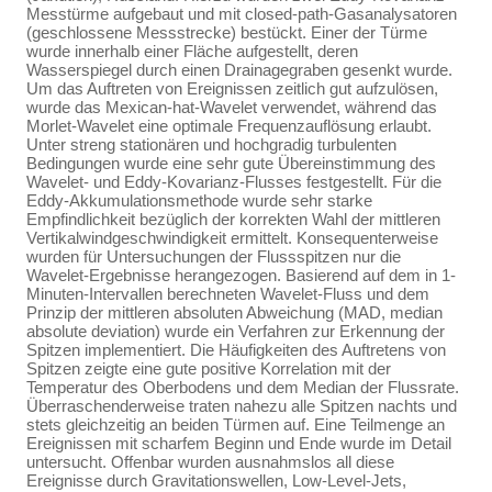
Messtürme aufgebaut und mit closed-path-Gasanalysatoren
(geschlossene Messstrecke) bestückt. Einer der Türme
wurde innerhalb einer Fläche aufgestellt, deren
Wasserspiegel durch einen Drainagegraben gesenkt wurde.
Um das Auftreten von Ereignissen zeitlich gut aufzulösen,
wurde das Mexican-hat-Wavelet verwendet, während das
Morlet-Wavelet eine optimale Frequenzauflösung erlaubt.
Unter streng stationären und hochgradig turbulenten
Bedingungen wurde eine sehr gute Übereinstimmung des
Wavelet- und Eddy-Kovarianz-Flusses festgestellt. Für die
Eddy-Akkumulationsmethode wurde sehr starke
Empfindlichkeit bezüglich der korrekten Wahl der mittleren
Vertikalwindgeschwindigkeit ermittelt. Konsequenterweise
wurden für Untersuchungen der Flussspitzen nur die
Wavelet-Ergebnisse herangezogen. Basierend auf dem in 1-
Minuten-Intervallen berechneten Wavelet-Fluss und dem
Prinzip der mittleren absoluten Abweichung (MAD, median
absolute deviation) wurde ein Verfahren zur Erkennung der
Spitzen implementiert. Die Häufigkeiten des Auftretens von
Spitzen zeigte eine gute positive Korrelation mit der
Temperatur des Oberbodens und dem Median der Flussrate.
Überraschenderweise traten nahezu alle Spitzen nachts und
stets gleichzeitig an beiden Türmen auf. Eine Teilmenge an
Ereignissen mit scharfem Beginn und Ende wurde im Detail
untersucht. Offenbar wurden ausnahmslos all diese
Ereignisse durch Gravitationswellen, Low-Level-Jets,