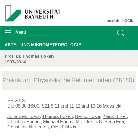
english
LOGIN
Menü
ABTEILUNG MIKROMETEOROLOGIE
Prof. Dr. Thomas Foken
1997-2014
Praktikum: Physikalische Feldmethoden (28180)
SS 2013
Di.: 08:00-16:00, S21 8-11 und 11-12 und 13-16 Messfeld
Johannes Lüers
,
Thomas Foken
,
Bernd Huwe
,
Klaus Bitzer
,
Christina Bogner
,
Michael Hauhs
,
Mareike Ließ
,
Sven Frei
,
Christiane Neumann
,
Olga Fishkis