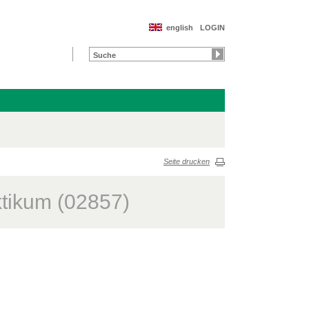
english
LOGIN
Seite drucken
ktikum (02857)