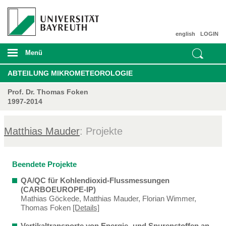
english
LOGIN
Menü
ABTEILUNG MIKROMETEOROLOGIE
Prof. Dr. Thomas Foken
1997-2014
Matthias Mauder
: Projekte
Beendete Projekte
QA/QC für Kohlendioxid-Flussmessungen
(CARBOEUROPE-IP)
Mathias Göckede, Matthias Mauder, Florian Wimmer,
Thomas Foken
[Details]
Vertikaltransporte von Energie- und Spurenstoffen an