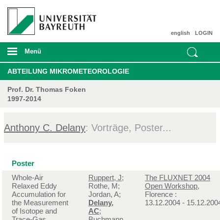
english
LOGIN
Menü
ABTEILUNG MIKROMETEOROLOGIE
Prof. Dr. Thomas Foken
1997-2014
Anthony C. Delany
: Vorträge, Poster...
Poster
Whole-Air
Ruppert, J
;
The FLUXNET 2004
Relaxed Eddy
Rothe, M;
Open Workshop
,
Accumulation for
Jordan, A;
Florence :
the Measurement
Delany,
13.12.2004 - 15.12.200
of Isotope and
AC
;
Trace-Gas
Buchmann,