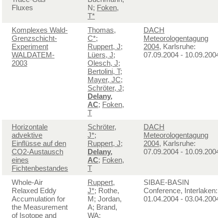
Fluxes
N;
Foken,
T*
Komplexes Wald-
Thomas,
DACH
Grenzschicht-
C*
;
Meteorologentagung
Experiment
Ruppert, J
;
2004
, Karlsruhe:
WALDATEM-
Lüers, J
;
07.09.2004 - 10.09.200
2003
Olesch, J
;
Bertolini, T
;
Mayer, JC
;
Schröter, J
;
Delany,
AC
;
Foken,
T
Horizontale
Schröter,
DACH
advektive
J*
;
Meteorologentagung
Einflüsse auf den
Ruppert, J
;
2004
, Karlsruhe:
CO2-Austausch
Delany,
07.09.2004 - 10.09.200
eines
AC
;
Foken,
Fichtenbestandes
T
Whole-Air
Ruppert,
SIBAE-BASIN
Relaxed Eddy
J*
; Rothe,
Conference, Interlaken:
Accumulation for
M; Jordan,
01.04.2004 - 03.04.200
the Measurement
A; Brand,
of Isotope and
WA;