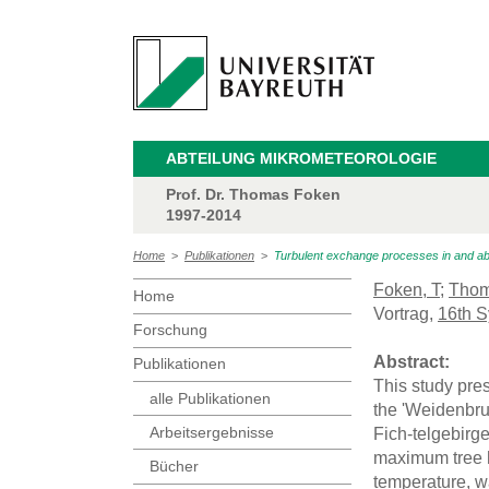
ABTEILUNG MIKROMETEOROLOGIE
Prof. Dr. Thomas Foken
1997-2014
Home
>
Publikationen
>
Turbulent exchange processes in and abo
Foken, T
;
Thom
Home
Vortrag,
16th 
Forschung
Abstract:
Publikationen
This study pre
alle Publikationen
the 'Weidenbru
Arbeitsergebnisse
Fich-telgebirge
maximum tree he
Bücher
temperature, w